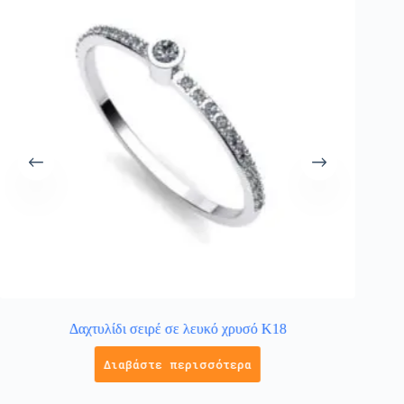
Δαχτυλίδι σειρέ σε λευκό χρυσό Κ18
Δαχτυ
Διαβάστε περισσότερα