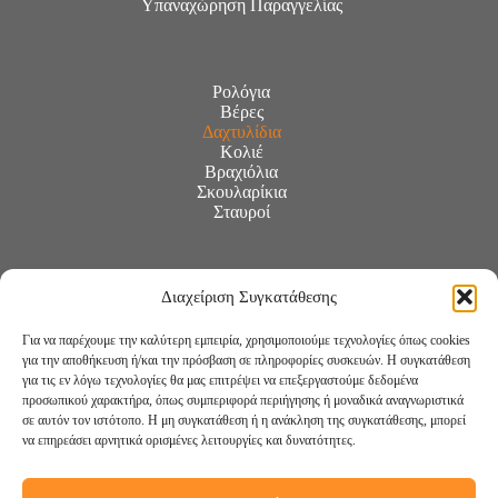
Υπαναχώρηση Παραγγελίας
Ρολόγια
Βέρες
Δαχτυλίδια
Κολιέ
Βραχιόλια
Σκουλαρίκια
Σταυροί
Διαχείριση Συγκατάθεσης
Για να παρέχουμε την καλύτερη εμπειρία, χρησιμοποιούμε τεχνολογίες όπως cookies
για την αποθήκευση ή/και την πρόσβαση σε πληροφορίες συσκευών. Η συγκατάθεση
για τις εν λόγω τεχνολογίες θα μας επιτρέψει να επεξεργαστούμε δεδομένα
προσωπικού χαρακτήρα, όπως συμπεριφορά περιήγησης ή μοναδικά αναγνωριστικά
σε αυτόν τον ιστότοπο. Η μη συγκατάθεση ή η ανάκληση της συγκατάθεσης, μπορεί
να επηρεάσει αρνητικά ορισμένες λειτουργίες και δυνατότητες.