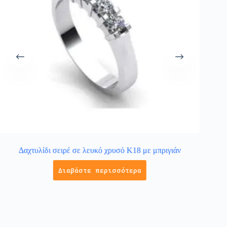
Δαχτυλίδι σειρέ σε λευκό χρυσό Κ18 με μπριγιάν
Δαχτυλ
Διαβάστε περισσότερα