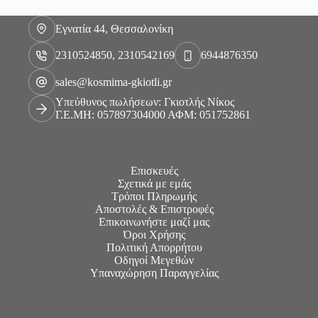
Εγνατία 44, Θεσσαλονίκη
2310524850, 2310542169
6944876350
sales@kosmima-gkiotli.gr
Υπεύθυνος πωλήσεων: Γκιοτλής Νίκος
Γ.Ε.ΜΗ: 057897304000 ΑΦΜ: 051752861
Επισκευές
Σχετικά με εμάς
Τρόποι Πληρωμής
Αποστολές & Επιστροφές
Επικοινωνήστε μαζί μας
Όροι Χρήσης
Πολιτική Απορρήτου
Οδηγοί Μεγεθών
Υπαναχώρηση Παραγγελίας