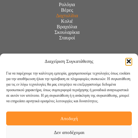
Ρολόγια
Βέρες
Δαχτυλίδια
Κολιέ
Βραχιόλια
Σκουλαρίκια
Σταυροί
Διαχείριση Συγκατάθεσης
Για να παρέχουμε την καλύτερη εμπειρία, χρησιμοποιούμε τεχνολογίες όπως cookies
για την αποθήκευση ή/και την πρόσβαση σε πληροφορίες συσκευών. Η συγκατάθεση
για τις εν λόγω τεχνολογίες θα μας επιτρέψει να επεξεργαστούμε δεδομένα
προσωπικού χαρακτήρα, όπως συμπεριφορά περιήγησης ή μοναδικά αναγνωριστικά
σε αυτόν τον ιστότοπο. Η μη συγκατάθεση ή η ανάκληση της συγκατάθεσης, μπορεί
να επηρεάσει αρνητικά ορισμένες λειτουργίες και δυνατότητες.
Αποδοχή
Ακολουθήστε μας:
Δεν αποδέχομαι