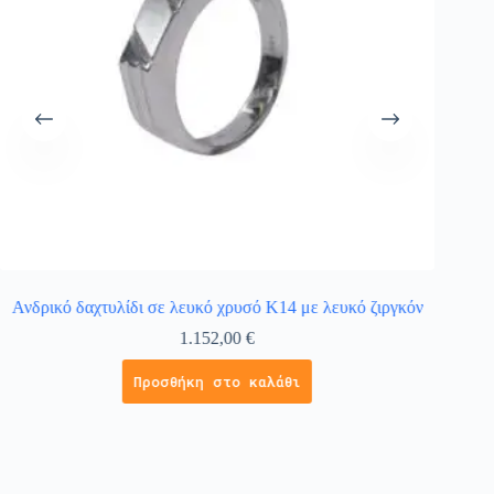
Ανδρικό δαχτυλίδι σε λευκό χρυσό Κ14 με λευκό ζιργκόν
Δα
1.152,00
€
Προσθήκη στο καλάθι