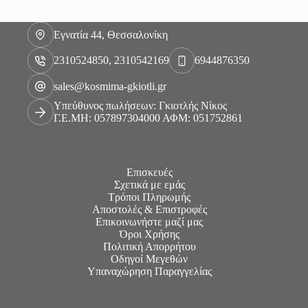
Εγνατία 44, Θεσσαλονίκη
2310524850, 2310542169
6944876350
sales@kosmima-gkiotli.gr
Υπεύθυνος πωλήσεων: Γκιοτλής Νίκος
Γ.Ε.ΜΗ: 057897304000 ΑΦΜ: 051752861
Επισκευές
Σχετικά με εμάς
Τρόποι Πληρωμής
Αποστολές & Επιστροφές
Επικοινωνήστε μαζί μας
Όροι Χρήσης
Πολιτική Απορρήτου
Οδηγοί Μεγεθών
Υπαναχώρηση Παραγγελίας