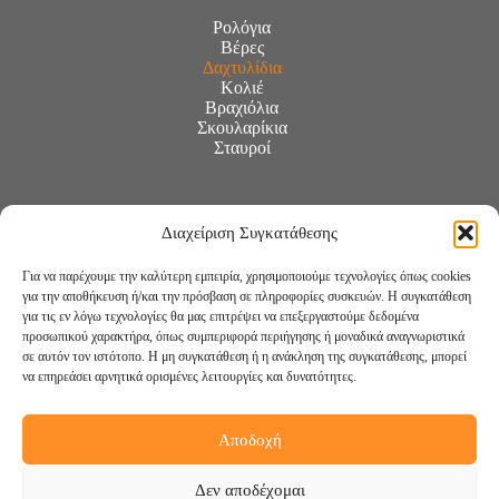
Ρολόγια
Βέρες
Δαχτυλίδια
Κολιέ
Βραχιόλια
Σκουλαρίκια
Σταυροί
Διαχείριση Συγκατάθεσης
Για να παρέχουμε την καλύτερη εμπειρία, χρησιμοποιούμε τεχνολογίες όπως cookies
για την αποθήκευση ή/και την πρόσβαση σε πληροφορίες συσκευών. Η συγκατάθεση
για τις εν λόγω τεχνολογίες θα μας επιτρέψει να επεξεργαστούμε δεδομένα
προσωπικού χαρακτήρα, όπως συμπεριφορά περιήγησης ή μοναδικά αναγνωριστικά
σε αυτόν τον ιστότοπο. Η μη συγκατάθεση ή η ανάκληση της συγκατάθεσης, μπορεί
να επηρεάσει αρνητικά ορισμένες λειτουργίες και δυνατότητες.
Αποδοχή
Ακολουθήστε μας:
Δεν αποδέχομαι