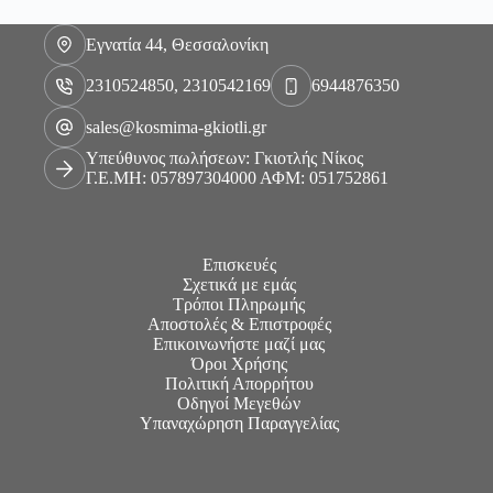
Εγνατία 44, Θεσσαλονίκη
2310524850, 2310542169
6944876350
sales@kosmima-gkiotli.gr
Υπεύθυνος πωλήσεων: Γκιοτλής Νίκος
Γ.Ε.ΜΗ: 057897304000 ΑΦΜ: 051752861
Επισκευές
Σχετικά με εμάς
Τρόποι Πληρωμής
Αποστολές & Επιστροφές
Επικοινωνήστε μαζί μας
Όροι Χρήσης
Πολιτική Απορρήτου
Οδηγοί Μεγεθών
Υπαναχώρηση Παραγγελίας