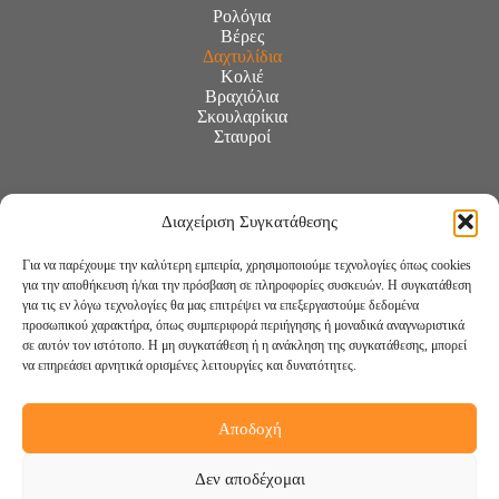
Ρολόγια
Βέρες
Δαχτυλίδια
Κολιέ
Βραχιόλια
Σκουλαρίκια
Σταυροί
Διαχείριση Συγκατάθεσης
Για να παρέχουμε την καλύτερη εμπειρία, χρησιμοποιούμε τεχνολογίες όπως cookies
για την αποθήκευση ή/και την πρόσβαση σε πληροφορίες συσκευών. Η συγκατάθεση
για τις εν λόγω τεχνολογίες θα μας επιτρέψει να επεξεργαστούμε δεδομένα
προσωπικού χαρακτήρα, όπως συμπεριφορά περιήγησης ή μοναδικά αναγνωριστικά
σε αυτόν τον ιστότοπο. Η μη συγκατάθεση ή η ανάκληση της συγκατάθεσης, μπορεί
να επηρεάσει αρνητικά ορισμένες λειτουργίες και δυνατότητες.
Αποδοχή
Ακολουθήστε μας:
Δεν αποδέχομαι