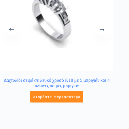
Δαχτυλίδι σειρέ σε λευκό χρυσό Κ18 με 5 μπριγιάν και 4
Γυνα
πλαϊνές πέτρες μπριγιάν
Διαβάστε περισσότερα