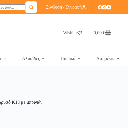
Σύνδεση / Εγγραφή
Wishlist
0,00
€
ί
Αλυσίδες
Παιδικά
Ασημένια
 χρυσό Κ18 με μπριγιάν