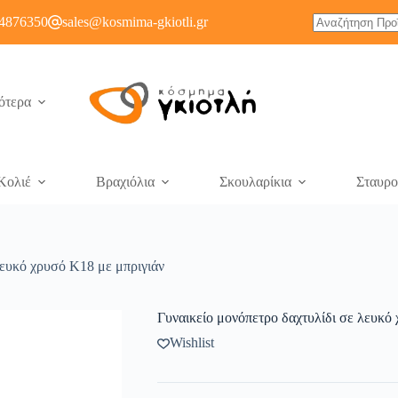
4876350
sales@kosmima-gkiotli.gr
ότερα
Κολιέ
Βραχιόλια
Σκουλαρίκια
Σταυρο
λευκό χρυσό Κ18 με μπριγιάν
Γυναικείο μονόπετρο δαχτυλίδι σε λευκό
Wishlist