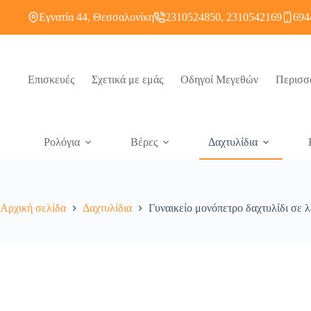
Εγνατία 44, Θεσσαλονίκη
2310524850, 2310542169
694
Επισκευές
Σχετικά με εμάς
Οδηγοί Μεγεθών
Περισσ
Ρολόγια
Βέρες
Δαχτυλίδια
Αρχική σελίδα
Δαχτυλίδια
Γυναικείο μονόπετρο δαχτυλίδι σε 