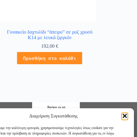
Γυναικείο δαχτυλίδι “άπειρο” σε ροζ χρυσό
Δαχτυλίδι σειρέ σ
Κ14 με λευκά ζιργκόν
μπριγιάν και 4 π
192,00
€
Διαβάστε
Προσθήκη στο καλάθι
Διαχείριση Συγκατάθεσης
υμε την καλύτερη εμπειρία, χρησιμοποιούμε τεχνολογίες όπως cookies για την
/και την πρόσβαση σε πληροφορίες συσκευών. Η συγκατάθεση για τις εν λόγω