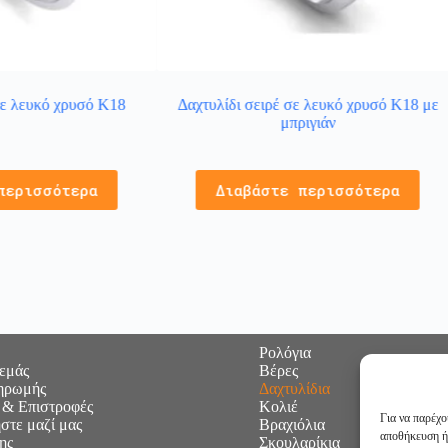
σε λευκό χρυσό Κ18
Δαχτυλίδι σειρέ σε λευκό χρυσό Κ18 με
μπριγιάν
περισσότερα
Διαβάστε περισσότερα
Ρολόγια
 εμάς
Βέρες
ηρωμής
Δαχτυλίδια
 & Επιστροφές
Κολιέ
Για να παρέχο
στε μαζί μας
Βραχιόλια
αποθήκευση ή
ης
Σκουλαρίκια