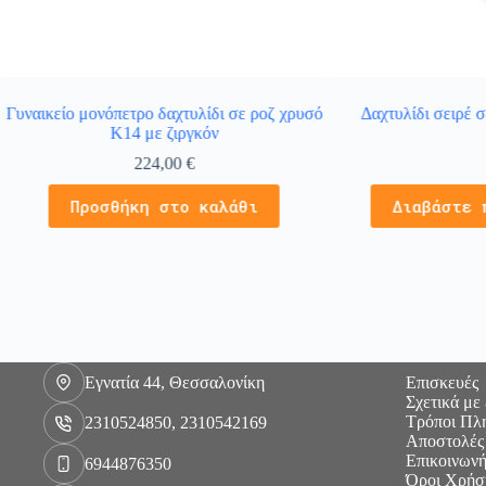
Γυναικείο μονόπετρο δαχτυλίδι σε ροζ χρυσό
Δαχτυλίδι σειρέ 
Κ14 με ζιργκόν
224,00
€
Προσθήκη στο καλάθι
Διαβάστε 
Εγνατία 44, Θεσσαλονίκη
Επισκευές
Σχετικά με
Τρόποι Πλ
2310524850, 2310542169
Αποστολές
Επικοινωνή
6944876350
Όροι Χρήσ