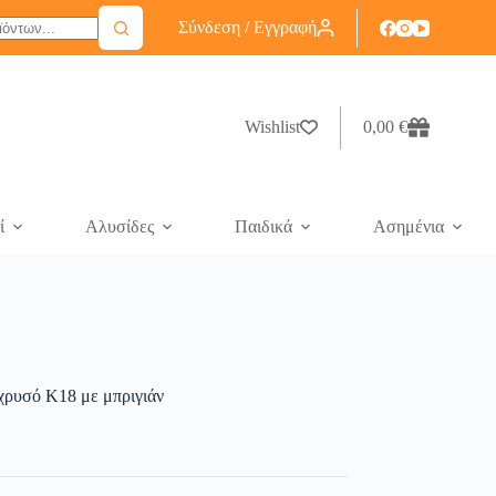
Σύνδεση / Εγγραφή
Wishlist
0,00
€
ί
Αλυσίδες
Παιδικά
Ασημένια
 χρυσό Κ18 με μπριγιάν