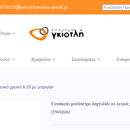
4876350
sales@kosmima-gkiotli.gr
ότερα
Κολιέ
Βραχιόλια
Σκουλαρίκια
Σταυρο
λευκό χρυσό Κ18 με μπριγιάν
Γυναικείο μονόπετρο δαχτυλίδι σε λευκό
Wishlist