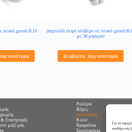
σε λευκό χρυσό Κ18
Δαχτυλίδι σειρέ ολόβερο σε λευκό χρυσό Κ
με 38 μπριγιάν
περισσότερα
Διαβάστε περισσότερα
Ρολόγια
 εμάς
Βέρες
ηρωμής
Δαχτυλίδια
 & Επιστροφές
Κολιέ
Για να παρέχο
στε μαζί μας
Βραχιόλια
αποθήκευση ή
ης
Σκουλαρίκια