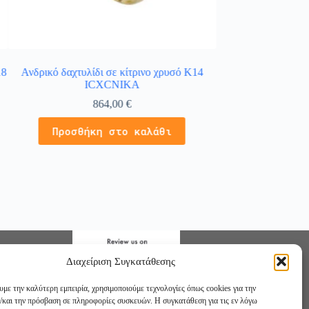
18
Ανδρικό δαχτυλίδι σε κίτρινο χρυσό Κ14
Δαχτυλίδι σειρέ σ
ICXCNIKA
μπριγιάν και 4 π
864,00
€
Διαβάστε
Προσθήκη στο καλάθι
Διαχείριση Συγκατάθεσης
υμε την καλύτερη εμπειρία, χρησιμοποιούμε τεχνολογίες όπως cookies για την
/και την πρόσβαση σε πληροφορίες συσκευών. Η συγκατάθεση για τις εν λόγω