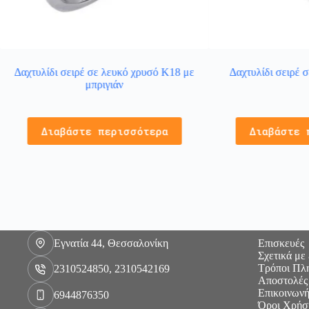
Δαχτυλίδι σειρέ σε λευκό χρυσό Κ18 με
Δαχτυλίδι σειρέ 
μπριγιάν
Διαβάστε περισσότερα
Διαβάστε 
Εγνατία 44, Θεσσαλονίκη
Επισκευές
Σχετικά με
Τρόποι Πλ
2310524850, 2310542169
Αποστολές
Επικοινωνή
6944876350
Όροι Χρήσ