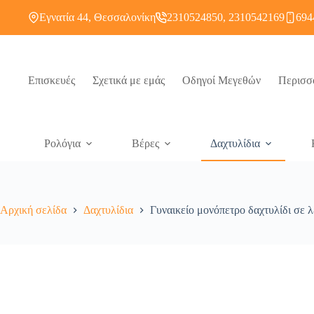
Εγνατία 44, Θεσσαλονίκη
2310524850, 2310542169
694
Επισκευές
Σχετικά με εμάς
Οδηγοί Μεγεθών
Περισσ
Ρολόγια
Βέρες
Δαχτυλίδια
Αρχική σελίδα
Δαχτυλίδια
Γυναικείο μονόπετρο δαχτυλίδι σε 