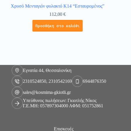
Χρυσό Μενταγιόν φυλακτό Κ14 “Εσταυρομένος”
Βαπτι
112,00
€
Προσθήκη στο καλάθι
Εγνατία 44, Θεσσαλονίκη
2310524850, 2310542169
6944876350
sales@kosmima-gkiotli.gr
Υπεύθυνος πωλήσεων: Γκιοτλής Νίκος
Γ.Ε.ΜΗ: 057897304000 ΑΦΜ: 051752861
Επισκευές