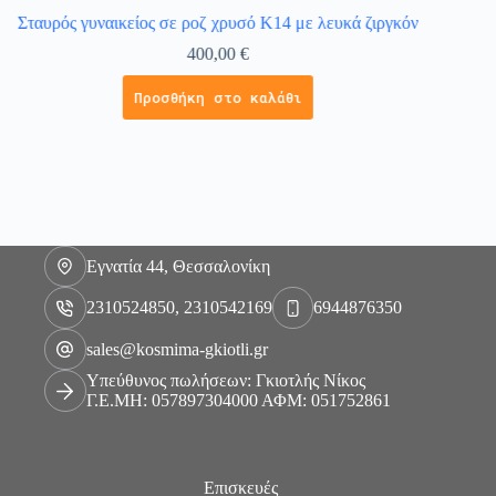
Σταυρός γυναικείος σε ροζ χρυσό Κ14 με λευκά ζιργκόν
Κολι
400,00
€
Προσθήκη στο καλάθι
Εγνατία 44, Θεσσαλονίκη
2310524850, 2310542169
6944876350
sales@kosmima-gkiotli.gr
Υπεύθυνος πωλήσεων: Γκιοτλής Νίκος
Γ.Ε.ΜΗ: 057897304000 ΑΦΜ: 051752861
Επισκευές