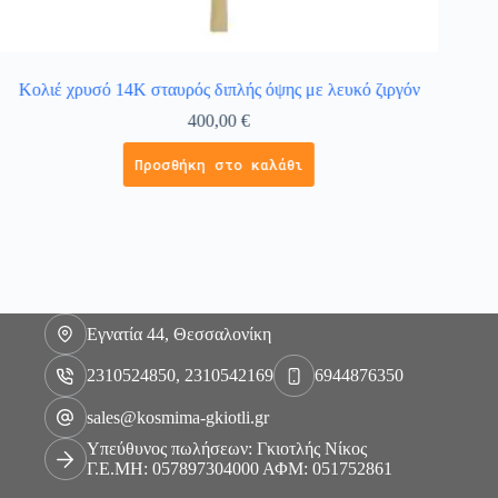
Κολιέ χρυσό 14Κ σταυρός διπλής όψης με λευκό ζιργόν
400,00
€
Προσθήκη στο καλάθι
Εγνατία 44, Θεσσαλονίκη
2310524850, 2310542169
6944876350
sales@kosmima-gkiotli.gr
Υπεύθυνος πωλήσεων: Γκιοτλής Νίκος
Γ.Ε.ΜΗ: 057897304000 ΑΦΜ: 051752861