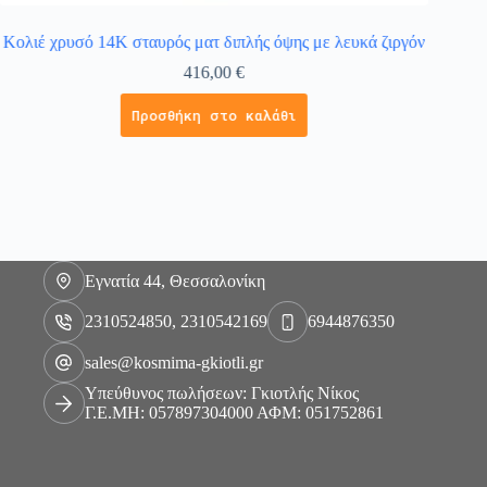
Κολιέ χρυσό 14Κ σταυρός ματ διπλής όψης με λευκά ζιργόν
Βαπτι
416,00
€
Προσθήκη στο καλάθι
Εγνατία 44, Θεσσαλονίκη
2310524850, 2310542169
6944876350
sales@kosmima-gkiotli.gr
Υπεύθυνος πωλήσεων: Γκιοτλής Νίκος
Γ.Ε.ΜΗ: 057897304000 ΑΦΜ: 051752861