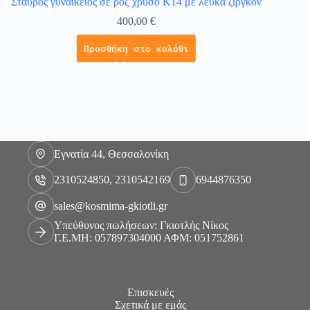
Σταυρός γυναικείος σε ροζ χρυσό Κ14 με λευκά ζιργκόν
Κολιέ 
400,00
€
Προσθήκη στο καλάθι
Εγνατία 44, Θεσσαλονίκη
2310524850, 2310542169
6944876350
sales@kosmima-gkiotli.gr
Υπεύθυνος πωλήσεων: Γκιοτλής Νίκος
Γ.Ε.ΜΗ: 057897304000 ΑΦΜ: 051752861
Επισκευές
Σχετικά με εμάς