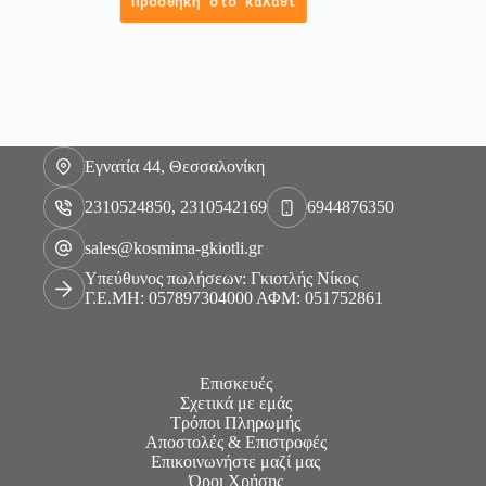
Προσθήκη στο καλάθι
Εγνατία 44, Θεσσαλονίκη
2310524850, 2310542169
6944876350
sales@kosmima-gkiotli.gr
Υπεύθυνος πωλήσεων: Γκιοτλής Νίκος
Γ.Ε.ΜΗ: 057897304000 ΑΦΜ: 051752861
Επισκευές
Σχετικά με εμάς
Τρόποι Πληρωμής
Αποστολές & Επιστροφές
Επικοινωνήστε μαζί μας
Όροι Χρήσης