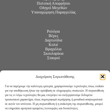
Πολιτική Απορρήτου
Οδηγοί Μεγεθών
Υπαναχώρηση Παραγγελίας
Ρολόγια
Βέρες
Δαχτυλίδια
Κολιέ
Βραχιόλια
Σκουλαρίκια
Σταυροί
Διαχείριση Συγκατάθεσης
Για να παρέχουμε την καλύτερη εμπειρία, χρησιμοποιούμε τεχνολογίες όπως cookies
για την αποθήκευση ή/και την πρόσβαση σε πληροφορίες συσκευών. Η συγκατάθεση
για τις εν λόγω τεχνολογίες θα μας επιτρέψει να επεξεργαστούμε δεδομένα
προσωπικού χαρακτήρα, όπως συμπεριφορά περιήγησης ή μοναδικά αναγνωριστικά
σε αυτόν τον ιστότοπο. Η μη συγκατάθεση ή η ανάκληση της συγκατάθεσης, μπορεί
να επηρεάσει αρνητικά ορισμένες λειτουργίες και δυνατότητες.