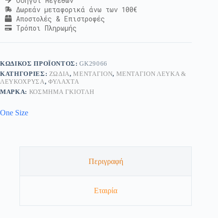
Οδηγοί Μεγεθών
Δωρεάν μεταφορικά άνω των 100€
Αποστολές & Επιστροφές
Τρόποι Πληρωμής
ΚΩΔΙΚΌΣ ΠΡΟΪΌΝΤΟΣ:
GK29066
ΚΑΤΗΓΟΡΊΕΣ:
ΖΏΔΙΑ
,
ΜΕΝΤΑΓΙΌΝ
,
ΜΕΝΤΑΓΙΌΝ ΛΕΥΚΆ &
ΛΕΥΚΌΧΡΥΣΑ
,
ΦΥΛΑΧΤΆ
ΜΆΡΚΑ:
ΚΟΣΜΗΜΑ ΓΚΙΟΤΛΗ
One Size
Περιγραφή
Εταιρία