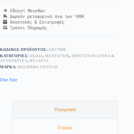
Οδηγοί Μεγεθών
Δωρεάν μεταφορικά άνω των 100€
Αποστολές & Επιστροφές
Τρόποι Πληρωμής
ΚΩΔΙΚΌΣ ΠΡΟΪΌΝΤΟΣ:
GK17969
ΚΑΤΗΓΟΡΊΕΣ:
ΖΏΔΙΑ
,
ΜΕΝΤΑΓΙΌΝ
,
ΜΕΝΤΑΓΙΌΝ ΛΕΥΚΆ &
ΛΕΥΚΌΧΡΥΣΑ
,
ΦΥΛΑΧΤΆ
ΜΆΡΚΑ:
ΚΟΣΜΗΜΑ ΓΚΙΟΤΛΗ
One Size
Περιγραφή
Εταιρία