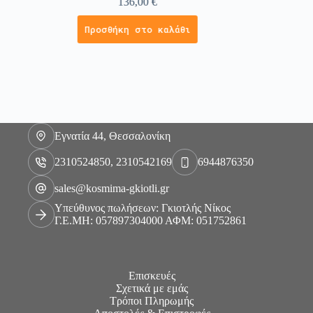
136,00
€
Προσθήκη στο καλάθι
Εγνατία 44, Θεσσαλονίκη
2310524850, 2310542169
6944876350
sales@kosmima-gkiotli.gr
Υπεύθυνος πωλήσεων: Γκιοτλής Νίκος
Γ.Ε.ΜΗ: 057897304000 ΑΦΜ: 051752861
Επισκευές
Σχετικά με εμάς
Τρόποι Πληρωμής