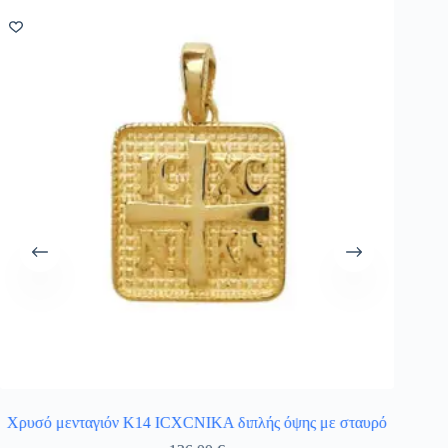
Χρυσό μενταγιόν Κ14 ICXCNIKA διπλής όψης με σταυρό
Δίχρωμ