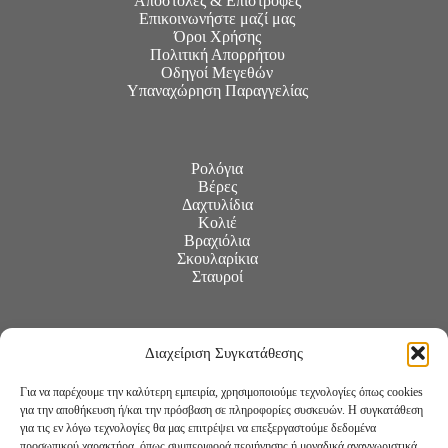
Αποστολές & Επιστροφές
Επικοινωνήστε μαζί μας
Όροι Χρήσης
Πολιτική Απορρήτου
Οδηγοί Μεγεθών
Υπαναχώρηση Παραγγελίας
Ρολόγια
Βέρες
Δαχτυλίδια
Κολιέ
Βραχιόλια
Σκουλαρίκια
Σταυροί
Διαχείριση Συγκατάθεσης
Για να παρέχουμε την καλύτερη εμπειρία, χρησιμοποιούμε τεχνολογίες όπως cookies
για την αποθήκευση ή/και την πρόσβαση σε πληροφορίες συσκευών. Η συγκατάθεση
για τις εν λόγω τεχνολογίες θα μας επιτρέψει να επεξεργαστούμε δεδομένα
προσωπικού χαρακτήρα, όπως συμπεριφορά περιήγησης ή μοναδικά αναγνωριστικά