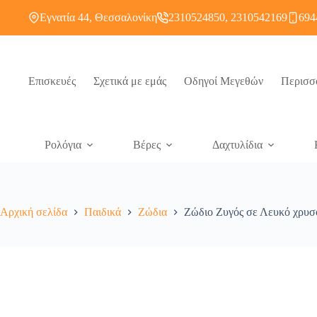
Εγνατία 44, Θεσσαλονίκη
2310524850, 2310542169
694
Επισκευές
Σχετικά με εμάς
Οδηγοί Μεγεθών
Περισσ
Ρολόγια
Βέρες
Δαχτυλίδια
Αρχική σελίδα
Παιδικά
Ζώδια
Ζώδιο Ζυγός σε Λευκό χρυ