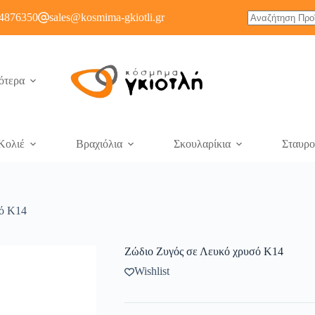
4876350
sales@kosmima-gkiotli.gr
ότερα
Κολιέ
Βραχιόλια
Σκουλαρίκια
Σταυρο
σό Κ14
Ζώδιο Ζυγός σε Λευκό χρυσό Κ14
Wishlist