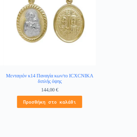
Μενταγιόν κ14 Παναγία κων/το ICXCNIKA
Μενταγιόν δίχρωμο
διπλής όψης
1
144,00
€
Προσθήκ
Προσθήκη στο καλάθι