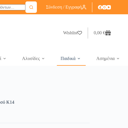
Σύνδεση / Εγγραφή
Wishlist
0,00
€
ί
Αλυσίδες
Παιδικά
Ασημένια
ρυσό Κ14