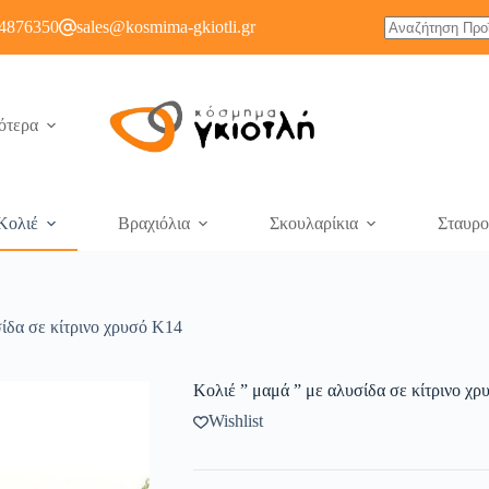
4876350
sales@kosmima-gkiotli.gr
ότερα
Κολιέ
Βραχιόλια
Σκουλαρίκια
Σταυρο
ίδα σε κίτρινο χρυσό Κ14
Κολιέ ” μαμά ” με αλυσίδα σε κίτρινο χ
Wishlist