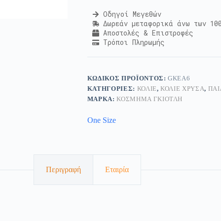
Οδηγοί Μεγεθών
Δωρεάν μεταφορικά άνω των 10
Αποστολές & Επιστροφές
Τρόποι Πληρωμής
ΚΩΔΙΚΌΣ ΠΡΟΪΌΝΤΟΣ:
GKEA6
ΚΑΤΗΓΟΡΊΕΣ:
ΚΟΛΙΈ
,
ΚΟΛΙΈ ΧΡΥΣΆ
,
ΠΑΙ
ΜΆΡΚΑ:
ΚΟΣΜΗΜΑ ΓΚΙΟΤΛΗ
One Size
Περιγραφή
Εταιρία