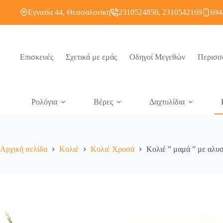
Εγνατία 44, Θεσσαλονίκη
2310524850, 2310542169
694
Επισκευές
Σχετικά με εμάς
Οδηγοί Μεγεθών
Περισσ
Ρολόγια
Βέρες
Δαχτυλίδια
Αρχική σελίδα
Κολιέ
Κολιέ Χρυσά
Κολιέ ” μαμά ” με αλυσ