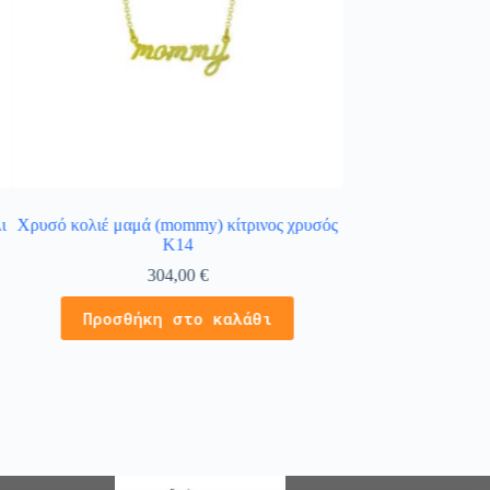
ι
Χρυσό κολιέ μαμά (mommy) κίτρινος χρυσός
Γυναικείο μενταγιό
Κ14
μ
304,00
€
Διαβάστε
Προσθήκη στο καλάθι