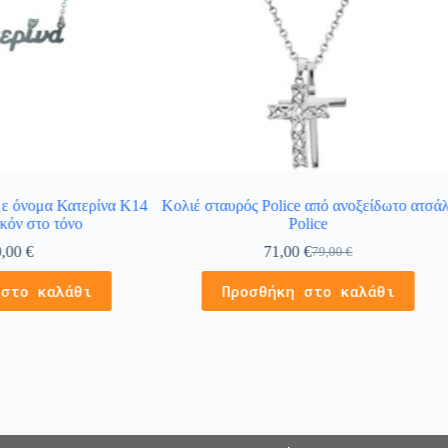
ε όνομα Κατερίνα Κ14
Κολιέ σταυρός Police από ανοξείδωτο ατσάλ
γκόν στο τόνο
Police
0,00
€
71,00
€
79,00
€
 στο καλάθι
Προσθήκη στο καλάθι