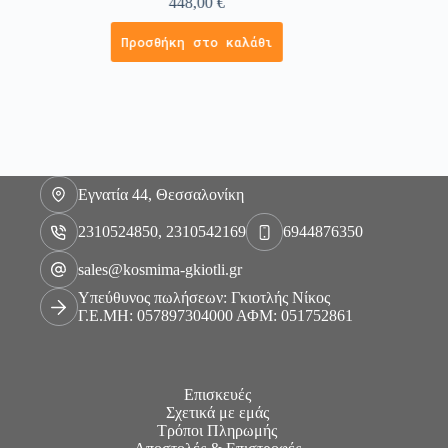
448,00
€
Προσθήκη στο καλάθι
Εγνατία 44, Θεσσαλονίκη
2310524850, 2310542169
6944876350
sales@kosmima-gkiotli.gr
Υπεύθυνος πωλήσεων: Γκιοτλής Νίκος
Γ.Ε.ΜΗ: 057897304000 ΑΦΜ: 051752861
Επισκευές
Σχετικά με εμάς
Τρόποι Πληρωμής