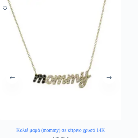
Κολιέ μαμά (mommy) σε κίτρινο χρυσό 14Κ