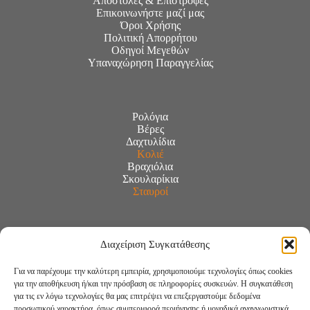
Αποστολές & Επιστροφές
Επικοινωνήστε μαζί μας
Όροι Χρήσης
Πολιτική Απορρήτου
Οδηγοί Μεγεθών
Υπαναχώρηση Παραγγελίας
Ρολόγια
Βέρες
Δαχτυλίδια
Κολιέ
Βραχιόλια
Σκουλαρίκια
Σταυροί
Διαχείριση Συγκατάθεσης
Για να παρέχουμε την καλύτερη εμπειρία, χρησιμοποιούμε τεχνολογίες όπως cookies
για την αποθήκευση ή/και την πρόσβαση σε πληροφορίες συσκευών. Η συγκατάθεση
για τις εν λόγω τεχνολογίες θα μας επιτρέψει να επεξεργαστούμε δεδομένα
προσωπικού χαρακτήρα, όπως συμπεριφορά περιήγησης ή μοναδικά αναγνωριστικά