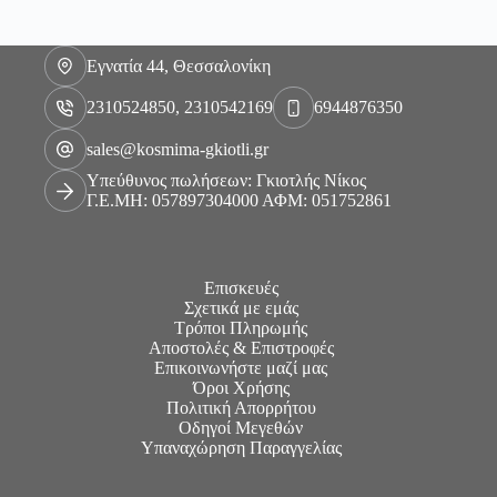
Εγνατία 44, Θεσσαλονίκη
2310524850, 2310542169
6944876350
sales@kosmima-gkiotli.gr
Υπεύθυνος πωλήσεων: Γκιοτλής Νίκος
Γ.Ε.ΜΗ: 057897304000 ΑΦΜ: 051752861
Επισκευές
Σχετικά με εμάς
Τρόποι Πληρωμής
Αποστολές & Επιστροφές
Επικοινωνήστε μαζί μας
Όροι Χρήσης
Πολιτική Απορρήτου
Οδηγοί Μεγεθών
Υπαναχώρηση Παραγγελίας