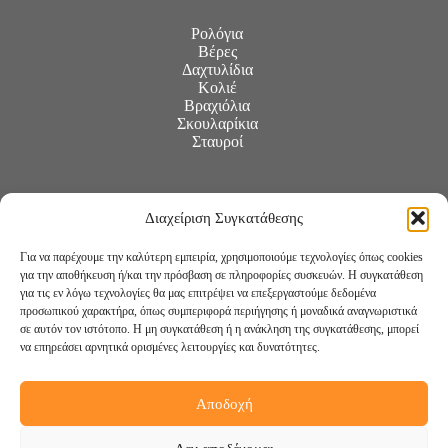
Ρολόγια
Βέρες
Δαχτυλίδια
Κολιέ
Βραχιόλια
Σκουλαρίκια
Σταυροί
Διαχείριση Συγκατάθεσης
Για να παρέχουμε την καλύτερη εμπειρία, χρησιμοποιούμε τεχνολογίες όπως cookies
για την αποθήκευση ή/και την πρόσβαση σε πληροφορίες συσκευών. Η συγκατάθεση
για τις εν λόγω τεχνολογίες θα μας επιτρέψει να επεξεργαστούμε δεδομένα
προσωπικού χαρακτήρα, όπως συμπεριφορά περιήγησης ή μοναδικά αναγνωριστικά
σε αυτόν τον ιστότοπο. Η μη συγκατάθεση ή η ανάκληση της συγκατάθεσης, μπορεί
να επηρεάσει αρνητικά ορισμένες λειτουργίες και δυνατότητες.
Αποδοχή
Ακολουθήστε μας: