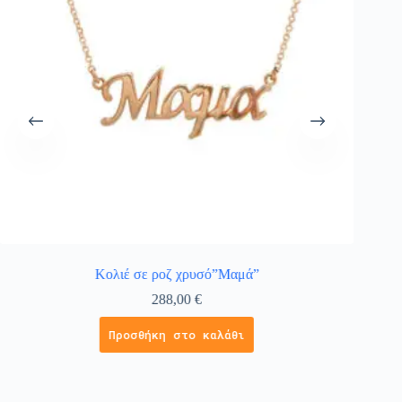
Κολιέ σε ροζ χρυσό”Μαμά”
Κολ
288,00
€
Προσθήκη στο καλάθι