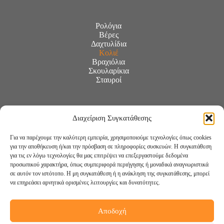
Ρολόγια
Βέρες
Δαχτυλίδια
Κολιέ
Βραχιόλια
Σκουλαρίκια
Σταυροί
Διαχείριση Συγκατάθεσης
Για να παρέχουμε την καλύτερη εμπειρία, χρησιμοποιούμε τεχνολογίες όπως cookies
για την αποθήκευση ή/και την πρόσβαση σε πληροφορίες συσκευών. Η συγκατάθεση
για τις εν λόγω τεχνολογίες θα μας επιτρέψει να επεξεργαστούμε δεδομένα
προσωπικού χαρακτήρα, όπως συμπεριφορά περιήγησης ή μοναδικά αναγνωριστικά
σε αυτόν τον ιστότοπο. Η μη συγκατάθεση ή η ανάκληση της συγκατάθεσης, μπορεί
να επηρεάσει αρνητικά ορισμένες λειτουργίες και δυνατότητες.
Αποδοχή