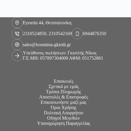
Εγνατία 44, Θεσσαλονίκη
2310524850, 2310542169
6944876350
sales@kosmima-gkiotli.gr
Υπεύθυνος πωλήσεων: Γκιοτλής Νίκος
Γ.Ε.ΜΗ: 057897304000 ΑΦΜ: 051752861
Επισκευές
Σχετικά με εμάς
Τρόποι Πληρωμής
Αποστολές & Επιστροφές
Επικοινωνήστε μαζί μας
Όροι Χρήσης
Πολιτική Απορρήτου
Οδηγοί Μεγεθών
Υπαναχώρηση Παραγγελίας