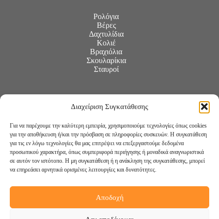
Ρολόγια
Βέρες
Δαχτυλίδια
Κολιέ
Βραχιόλια
Σκουλαρίκια
Σταυροί
Διαχείριση Συγκατάθεσης
Για να παρέχουμε την καλύτερη εμπειρία, χρησιμοποιούμε τεχνολογίες όπως cookies
για την αποθήκευση ή/και την πρόσβαση σε πληροφορίες συσκευών. Η συγκατάθεση
για τις εν λόγω τεχνολογίες θα μας επιτρέψει να επεξεργαστούμε δεδομένα
προσωπικού χαρακτήρα, όπως συμπεριφορά περιήγησης ή μοναδικά αναγνωριστικά
σε αυτόν τον ιστότοπο. Η μη συγκατάθεση ή η ανάκληση της συγκατάθεσης, μπορεί
να επηρεάσει αρνητικά ορισμένες λειτουργίες και δυνατότητες.
Αποδοχή
Ακολουθήστε μας: