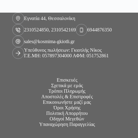
Εγνατία 44, Θεσσαλονίκη
2310524850, 2310542169
6944876350
sales@kosmima-gkiotli.gr
Υπεύθυνος πωλήσεων: Γκιοτλής Νίκος
Γ.Ε.ΜΗ: 057897304000 ΑΦΜ: 051752861
Επισκευές
Σχετικά με εμάς
Τρόποι Πληρωμής
Αποστολές & Επιστροφές
Επικοινωνήστε μαζί μας
Όροι Χρήσης
Πολιτική Απορρήτου
Οδηγοί Μεγεθών
Υπαναχώρηση Παραγγελίας