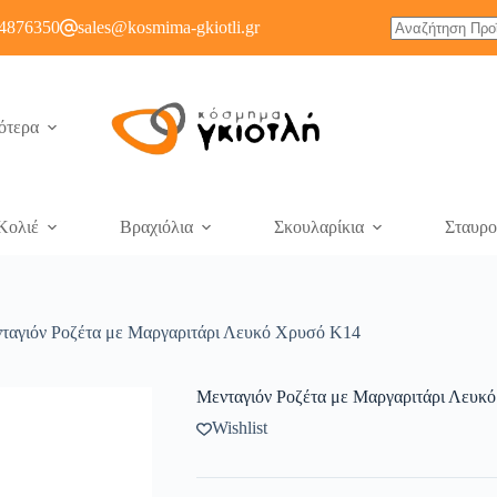
4876350
sales@kosmima-gkiotli.gr
ότερα
Κολιέ
Βραχιόλια
Σκουλαρίκια
Σταυρο
ταγιόν Ροζέτα με Μαργαριτάρι Λευκό Χρυσό Κ14
Μενταγιόν Ροζέτα με Μαργαριτάρι Λευκ
Wishlist