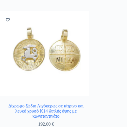
Δίχρωμο ζώδιο Αιγόκερως σε κίτρινο και
Δίχρωμο ζώδιο Υδροχ
λευκό χρυσό Κ14 διπλής όψης με
χρυσό Κ14 διπλής
κωνσταντινάτο
1
192,00
€