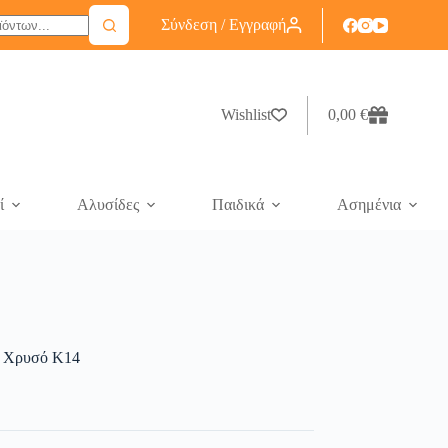
Σύνδεση / Εγγραφή
Wishlist
0,00
€
ί
Αλυσίδες
Παιδικά
Ασημένια
ό Χρυσό Κ14