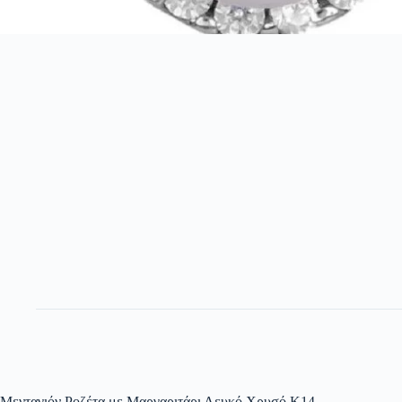
Μενταγιόν Ροζέτα με Μαργαριτάρι Λευκό Χρυσό Κ14