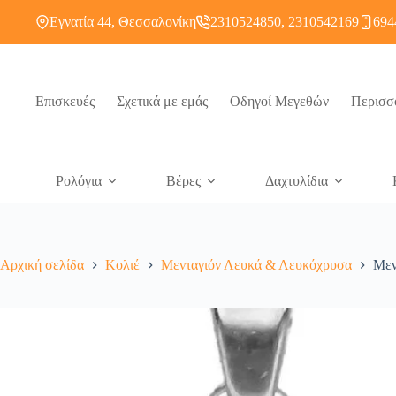
Εγνατία 44, Θεσσαλονίκη
2310524850, 2310542169
694
Επισκευές
Σχετικά με εμάς
Οδηγοί Μεγεθών
Περισσ
Ρολόγια
Βέρες
Δαχτυλίδια
Αρχική σελίδα
Κολιέ
Μενταγιόν Λευκά & Λευκόχρυσα
Μεν