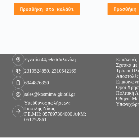
Προσθήκη στο καλάθι
Προσθήκη
Εγνατία 44, Θεσσαλονίκη
Επισκευές
Σχετικά με
Τρόποι Πλ
2310524850, 2310542169
Αποστολές
Επικοινωνή
6944876350
Όροι Χρήσ
Πολιτική 
sales@kosmima-gkiotli.gr
Οδηγοί Με
Υπεύθυνος πωλήσεων:
Υπαναχώρη
Γκιοτλής Νίκος
Γ.Ε.ΜΗ: 057897304000 ΑΦΜ:
051752861