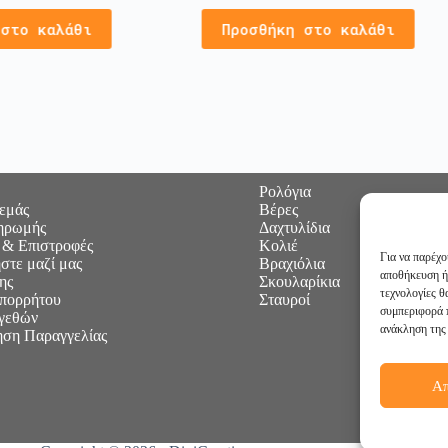
 στο καλάθι
Προσθήκη στο καλάθι
Ρολόγια
 εμάς
Βέρες
ηρωμής
Δαχτυλίδια
 & Επιστροφές
Κολιέ
Για να παρέχο
στε μαζί μας
Βραχιόλια
αποθήκευση ή
ης
Σκουλαρίκια
τεχνολογίες 
Απορρήτου
Σταυροί
συμπεριφορά π
γεθών
ανάκληση της 
ση Παραγγελίας
Α
Ακολουθή