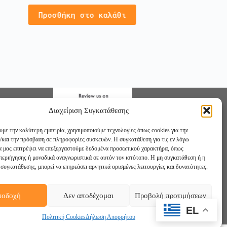
Προσθήκ
Προσθήκη στο καλάθι
Διαχείριση Συγκατάθεσης
υμε την καλύτερη εμπειρία, χρησιμοποιούμε τεχνολογίες όπως cookies για την
/και την πρόσβαση σε πληροφορίες συσκευών. Η συγκατάθεση για τις εν λόγω
θα μας επιτρέψει να επεξεργαστούμε δεδομένα προσωπικού χαρακτήρα, όπως
εριήγησης ή μοναδικά αναγνωριστικά σε αυτόν τον ιστότοπο. Η μη συγκατάθεση ή η
συγκατάθεσης, μπορεί να επηρεάσει αρνητικά ορισμένες λειτουργίες και δυνατότητες.
ποδοχή
Δεν αποδέχομαι
Προβολή προτιμήσεων
στε μας:
Facebook
Instagram
YouTube
EL
Πολιτική Cookies
Δήλωση Απορρήτου