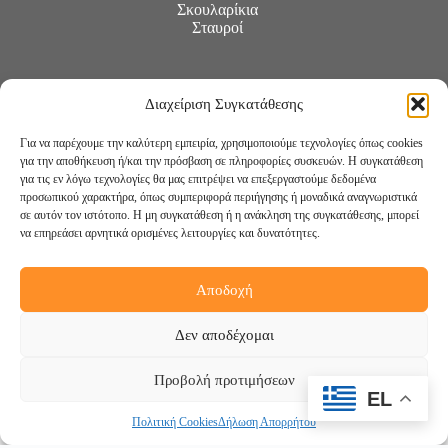
Σκουλαρίκια
Σταυροί
Διαχείριση Συγκατάθεσης
Για να παρέχουμε την καλύτερη εμπειρία, χρησιμοποιούμε τεχνολογίες όπως cookies
για την αποθήκευση ή/και την πρόσβαση σε πληροφορίες συσκευών. Η συγκατάθεση
για τις εν λόγω τεχνολογίες θα μας επιτρέψει να επεξεργαστούμε δεδομένα
προσωπικού χαρακτήρα, όπως συμπεριφορά περιήγησης ή μοναδικά αναγνωριστικά
σε αυτόν τον ιστότοπο. Η μη συγκατάθεση ή η ανάκληση της συγκατάθεσης, μπορεί
να επηρεάσει αρνητικά ορισμένες λειτουργίες και δυνατότητες.
Αποδοχή
Ακολουθήστε μας:
Δεν αποδέχομαι
Προβολή προτιμήσεων
EL
Πολιτική Cookies
Δήλωση Απορρήτου
Copyright © 2026 -
DigiCreations.gr