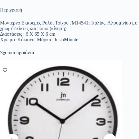
Περιγραφή
Μοντέρνο Εκκρεμές Ρολόι Τοίχου JM14541r Ιταλίας. Αλουμινίου με
χρωμέ δείκτες και πουλί (κίνηση)
Διαστάσεις : 6 Χ 65 Χ 6 cm
Χρώμα :Κόκκινο Μάρκα:
J
usta
M
inute
Σχετικά προϊόντα