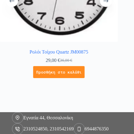
Ρολόι Τοίχου Quartz JM00875
Ρο
29,00
€
36,00
€
Προσθήκη στο καλάθι
Εγνατία 44, Θεσσαλονίκη
2310524850, 2310542169
6944876350