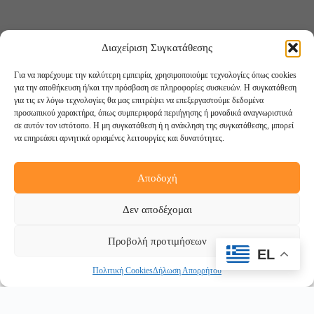
Διαχείριση Συγκατάθεσης
Για να παρέχουμε την καλύτερη εμπειρία, χρησιμοποιούμε τεχνολογίες όπως cookies
για την αποθήκευση ή/και την πρόσβαση σε πληροφορίες συσκευών. Η συγκατάθεση
για τις εν λόγω τεχνολογίες θα μας επιτρέψει να επεξεργαστούμε δεδομένα
προσωπικού χαρακτήρα, όπως συμπεριφορά περιήγησης ή μοναδικά αναγνωριστικά
σε αυτόν τον ιστότοπο. Η μη συγκατάθεση ή η ανάκληση της συγκατάθεσης, μπορεί
να επηρεάσει αρνητικά ορισμένες λειτουργίες και δυνατότητες.
Αποδοχή
Ακολουθήστε μας:
Δεν αποδέχομαι
Προβολή προτιμήσεων
EL
Πολιτική Cookies
Δήλωση Απορρήτου
Copyright © 2026 -
DigiCreations.gr
Withdraw from contract