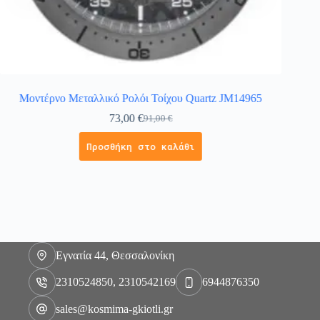
Μοντέρνο Μεταλλικό Ρολόι Τοίχου Quartz JM14965
73,00
€
91,00
€
Προσθήκη στο καλάθι
Εγνατία 44, Θεσσαλονίκη
2310524850, 2310542169
6944876350
sales@kosmima-gkiotli.gr