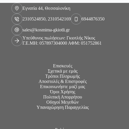
Εγνατία 44, Θεσσαλονίκη
2310524850, 2310542169
6944876350
sales@kosmima-gkiotli.gr
Υπεύθυνος πωλήσεων: Γκιοτλής Νίκος
Γ.Ε.ΜΗ: 057897304000 ΑΦΜ: 051752861
Επισκευές
Σχετικά με εμάς
Τρόποι Πληρωμής
Αποστολές & Επιστροφές
Επικοινωνήστε μαζί μας
Όροι Χρήσης
Πολιτική Απορρήτου
Οδηγοί Μεγεθών
Υπαναχώρηση Παραγγελίας