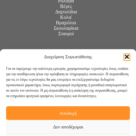
Ρολόγια
Βέρες
Δαχτυλίδια
Κολιέ
Βραχιόλια
Σκουλαρίκια
Σταυροί
Διαχείριση Συγκατάθεσης
Για να παρέχουμε την καλύτερη εμπειρία, χρησιμοποιούμε τεχνολογίες όπως cookies
για την αποθήκευση ή/και την πρόσβαση σε πληροφορίες συσκευών. Η συγκατάθεση
για τις εν λόγω τεχνολογίες θα μας επιτρέψει να επεξεργαστούμε δεδομένα
προσωπικού χαρακτήρα, όπως συμπεριφορά περιήγησης ή μοναδικά αναγνωριστικά
σε αυτόν τον ιστότοπο. Η μη συγκατάθεση ή η ανάκληση της συγκατάθεσης, μπορεί
να επηρεάσει αρνητικά ορισμένες λειτουργίες και δυνατότητες.
Αποδοχή
Ακολουθήστε μας:
Δεν αποδέχομαι