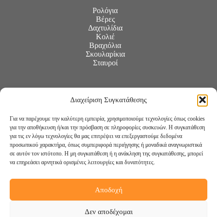
Ρολόγια
Βέρες
Δαχτυλίδια
Κολιέ
Βραχιόλια
Σκουλαρίκια
Σταυροί
Διαχείριση Συγκατάθεσης
Για να παρέχουμε την καλύτερη εμπειρία, χρησιμοποιούμε τεχνολογίες όπως cookies
για την αποθήκευση ή/και την πρόσβαση σε πληροφορίες συσκευών. Η συγκατάθεση
για τις εν λόγω τεχνολογίες θα μας επιτρέψει να επεξεργαστούμε δεδομένα
προσωπικού χαρακτήρα, όπως συμπεριφορά περιήγησης ή μοναδικά αναγνωριστικά
σε αυτόν τον ιστότοπο. Η μη συγκατάθεση ή η ανάκληση της συγκατάθεσης, μπορεί
να επηρεάσει αρνητικά ορισμένες λειτουργίες και δυνατότητες.
Αποδοχή
Ακολουθήστε μας:
Δεν αποδέχομαι