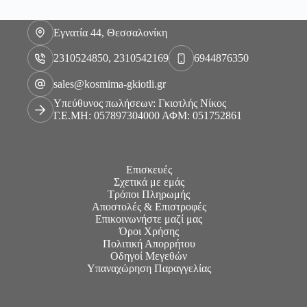
Εγνατία 44, Θεσσαλονίκη
2310524850, 2310542169
6944876350
sales@kosmima-gkiotli.gr
Υπεύθυνος πωλήσεων: Γκιοτλής Νίκος
Γ.Ε.ΜΗ: 057897304000 ΑΦΜ: 051752861
Επισκευές
Σχετικά με εμάς
Τρόποι Πληρωμής
Αποστολές & Επιστροφές
Επικοινωνήστε μαζί μας
Όροι Χρήσης
Πολιτική Απορρήτου
Οδηγοί Μεγεθών
Υπαναχώρηση Παραγγελίας