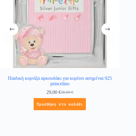
Παιδική κορνίζα αρκουδάκι για κορίτσι ασημένια 925
Παιδική
princelino
29,00
€
36,00
€
Προσθήκη στο καλάθι