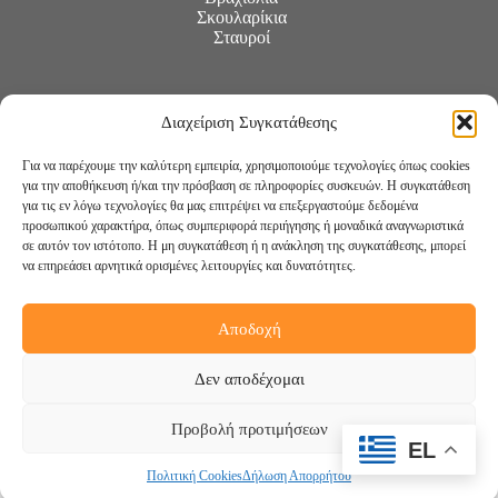
Σκουλαρίκια
Σταυροί
Διαχείριση Συγκατάθεσης
Για να παρέχουμε την καλύτερη εμπειρία, χρησιμοποιούμε τεχνολογίες όπως cookies
για την αποθήκευση ή/και την πρόσβαση σε πληροφορίες συσκευών. Η συγκατάθεση
για τις εν λόγω τεχνολογίες θα μας επιτρέψει να επεξεργαστούμε δεδομένα
προσωπικού χαρακτήρα, όπως συμπεριφορά περιήγησης ή μοναδικά αναγνωριστικά
σε αυτόν τον ιστότοπο. Η μη συγκατάθεση ή η ανάκληση της συγκατάθεσης, μπορεί
να επηρεάσει αρνητικά ορισμένες λειτουργίες και δυνατότητες.
Αποδοχή
Ακολουθήστε μας:
Δεν αποδέχομαι
Προβολή προτιμήσεων
EL
Πολιτική Cookies
Δήλωση Απορρήτου
Copyright © 2026 -
DigiCreations.gr