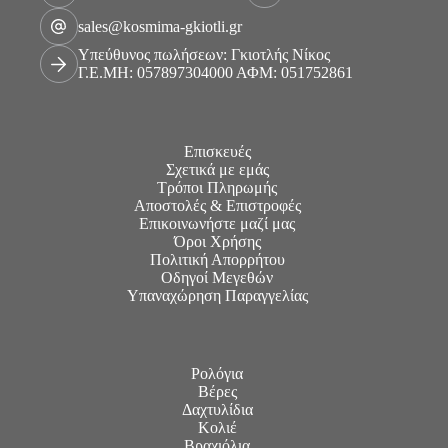
sales@kosmima-gkiotli.gr
Υπεύθυνος πωλήσεων: Γκιοτλής Νίκος
Γ.Ε.ΜΗ: 057897304000 ΑΦΜ: 051752861
Επισκευές
Σχετικά με εμάς
Τρόποι Πληρωμής
Αποστολές & Επιστροφές
Επικοινωνήστε μαζί μας
Όροι Χρήσης
Πολιτική Απορρήτου
Οδηγοί Μεγεθών
Υπαναχώρηση Παραγγελίας
Ρολόγια
Βέρες
Δαχτυλίδια
Κολιέ
Βραχιόλια