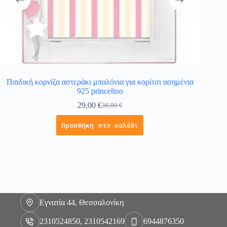
Παιδική κορνίζα αστεράκι μπαλόνια για κορίτσι ασημένια
Παι
925 princelino
29,00
€
36,00
€
Προσθήκη στο καλάθι
Εγνατία 44, Θεσσαλονίκη
2310524850, 2310542169
6944876350