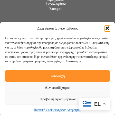
Σκουλαρίκια
Σταυροί
Διαχείριση Συγκατάθεσης
Για να παρέχουμε την καλύτερη εμπειρία, χρησιμοποιούμε τεχνολογίες όπως cookies
για την αποθήκευση ή/και την πρόσβαση σε πληροφορίες συσκευών. Η συγκατάθεση
για τις εν λόγω τεχνολογίες θα μας επιτρέψει να επεξεργαστούμε δεδομένα
προσωπικού χαρακτήρα, όπως συμπεριφορά περιήγησης ή μοναδικά αναγνωριστικά
σε αυτόν τον ιστότοπο. Η μη συγκατάθεση ή η ανάκληση της συγκατάθεσης, μπορεί
να επηρεάσει αρνητικά ορισμένες λειτουργίες και δυνατότητες.
Αποδοχή
Ακολουθήστε μας:
Δεν αποδέχομαι
Προβολή προτιμήσεων
EL
Πολιτική Cookies
Δήλωση Απορρήτου
Copyright © 2026 -
DigiCreations.gr