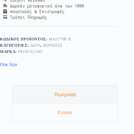
Οδηγοί Μεγεθών
Δωρεάν μεταφορικά άνω των 100€
Αποστολές & Επιστροφές
Τρόποι Πληρωμής
ΚΩΔΙΚΌΣ ΠΡΟΪΌΝΤΟΣ:
MA/275Β-Χ
ΚΑΤΗΓΟΡΊΕΣ:
ΔΏΡΑ
,
ΚΟΡΝΊΖΕΣ
ΜΆΡΚΑ:
PRINCELINO
One Size
Περιγραφή
Εταιρία