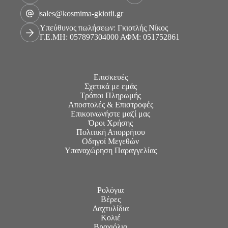
sales@kosmima-gkiotli.gr
Υπεύθυνος πωλήσεων: Γκιοτλής Νίκος
Γ.Ε.ΜΗ: 057897304000 ΑΦΜ: 051752861
Επισκευές
Σχετικά με εμάς
Τρόποι Πληρωμής
Αποστολές & Επιστροφές
Επικοινωνήστε μαζί μας
Όροι Χρήσης
Πολιτική Απορρήτου
Οδηγοί Μεγεθών
Υπαναχώρηση Παραγγελίας
Ρολόγια
Βέρες
Δαχτυλίδια
Κολιέ
Βραχιόλια