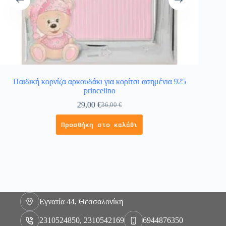
Παιδική κορνίζα αρκουδάκι για κορίτσι ασημένια 925
Παιδ
princelino
29,00
€
36,00
€
Προσθήκη στο καλάθι
Εγνατία 44, Θεσσαλονίκη
2310524850, 2310542169
6944876350