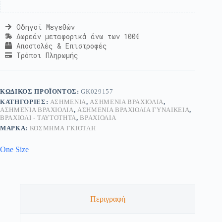
Οδηγοί Μεγεθών
Δωρεάν μεταφορικά άνω των 100€
Αποστολές & Επιστροφές
Τρόποι Πληρωμής
ΚΩΔΙΚΌΣ ΠΡΟΪΌΝΤΟΣ:
GK029157
ΚΑΤΗΓΟΡΊΕΣ:
ΑΣΗΜΈΝΙΑ
,
ΑΣΗΜΈΝΙΑ ΒΡΑΧΙΌΛΙΑ
,
ΑΣΗΜΈΝΙΑ ΒΡΑΧΙΌΛΙΑ
,
ΑΣΗΜΈΝΙΑ ΒΡΑΧΙΌΛΙΑ ΓΥΝΑΙΚΕΊΑ
,
ΒΡΑΧΙΌΛΙ - ΤΑΥΤΌΤΗΤΑ
,
ΒΡΑΧΙΌΛΙΑ
ΜΆΡΚΑ:
ΚΟΣΜΗΜΑ ΓΚΙΟΤΛΗ
One Size
Περιγραφή