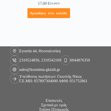
17,00
€
21,00
€
Προσθήκη στο καλάθι
Εγνατία 44, Θεσσαλονίκη
2310524850, 2310542169
6944876350
sales@kosmima-gkiotli.gr
Υπεύθυνος πωλήσεων: Γκιοτλής Νίκος
Γ.Ε.ΜΗ: 057897304000 ΑΦΜ: 051752861
Επισκευές
Σχετικά με εμάς
Τρόποι Πληρωμής