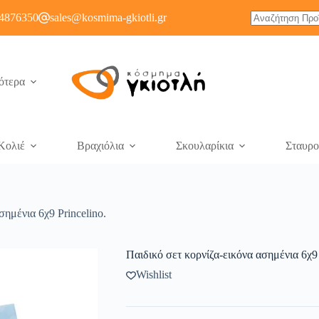
4876350
sales@kosmima-gkiotli.gr
ότερα
Κολιέ
Βραχιόλια
Σκουλαρίκια
Σταυρο
σημένια 6χ9 Princelino.
Παιδικό σετ κορνίζα-εικόνα ασημένια 6χ9 
Wishlist