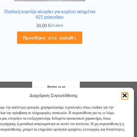
Παιδική κορνίζα αλογάκι για κορίτσι ασημένια
Παιδική κορνίζα αστ
925 princelino
ασημένια 
30,00
€
29,
37,00
€
Προσθήκη στο καλάθι
Προσθήκ
Διαχείριση Συγκατάθεσης
υμε την καλύτερη εμπειρία, χρησιμοποιούμε τεχνολογίες όπως cookies για την
/και την πρόσβαση σε πληροφορίες συσκευών. Η συγκατάθεση για τις εν λόγω
θα μας επιτρέψει να επεξεργαστούμε δεδομένα προσωπικού χαρακτήρα, όπως
εριήγησης ή μοναδικά αναγνωριστικά σε αυτόν τον ιστότοπο. Η μη συγκατάθεση ή η
συγκατάθεσης, μπορεί να επηρεάσει αρνητικά ορισμένες λειτουργίες και δυνατότητες.