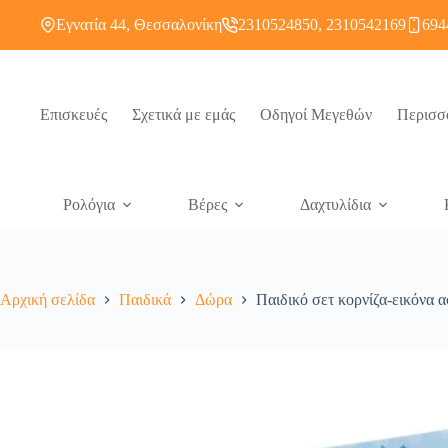
Εγνατία 44, Θεσσαλονίκη
2310524850, 2310542169
694
Επισκευές
Σχετικά με εμάς
Οδηγοί Μεγεθών
Περισσ
Ρολόγια
Βέρες
Δαχτυλίδια
Αρχική σελίδα
Παιδικά
Δώρα
Παιδικό σετ κορνίζα-εικόνα α