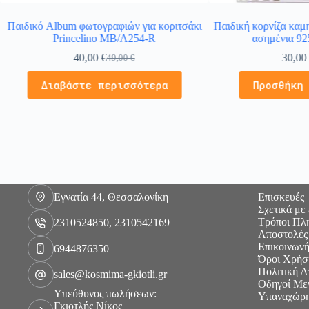
Παιδικό Album φωτογραφιών για κοριτσάκι
Παιδική κορνίζα καμ
Princelino MB/A254-R
ασημένια 92
40,00
€
30,0
49,00
€
Διαβάστε περισσότερα
Προσθήκη
Εγνατία 44, Θεσσαλονίκη
Επισκευές
Σχετικά με
Τρόποι Πλ
2310524850, 2310542169
Αποστολές
Επικοινωνή
6944876350
Όροι Χρήσ
Πολιτική 
sales@kosmima-gkiotli.gr
Οδηγοί Με
Υπεύθυνος πωλήσεων:
Υπαναχώρη
Γκιοτλής Νίκος