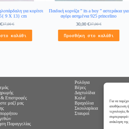
ηλοπάρδαλη για κορίτσι
Παιδική κορνίζα ” its a boy ” αστεράκια για
5{ 9 X 13} cm
αγόρι ασημένια 925 princelino
0
€
30,00
€
37,00
€
37,00
€
 στο καλάθι
Προσθήκη στο καλάθι
Ρολόγια
 εμάς
Βέρες
ηρωμής
Δαχτυλίδια
 & Επιστροφές
Κολιέ
Για να παρέχο
στε μαζί μας
Βραχιόλια
αποθήκευση ή
ης
Σκουλαρίκια
τεχνολογίες 
Απορρήτου
Σταυροί
συμπεριφορά π
γεθών
ανάκληση της 
ση Παραγγελίας