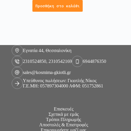
Προσθήκη στο καλάθι
Εγνατία 44, Θεσσαλονίκη
2310524850, 2310542169
6944876350
sales@kosmima-gkiotli.gr
Υπεύθυνος πωλήσεων: Γκιοτλής Νίκος
Γ.Ε.ΜΗ: 057897304000 ΑΦΜ: 051752861
Επισκευές
Σχετικά με εμάς
Τρόποι Πληρωμής
Αποστολές & Επιστροφές
Επικοινωνήστε μαζί μας