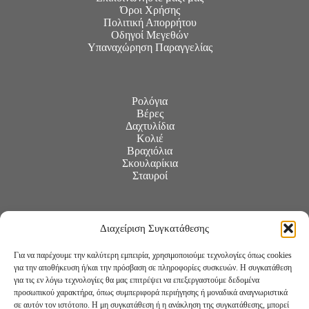
Όροι Χρήσης
Πολιτική Απορρήτου
Οδηγοί Μεγεθών
Υπαναχώρηση Παραγγελίας
Ρολόγια
Βέρες
Δαχτυλίδια
Κολιέ
Βραχιόλια
Σκουλαρίκια
Σταυροί
Διαχείριση Συγκατάθεσης
Για να παρέχουμε την καλύτερη εμπειρία, χρησιμοποιούμε τεχνολογίες όπως cookies
για την αποθήκευση ή/και την πρόσβαση σε πληροφορίες συσκευών. Η συγκατάθεση
για τις εν λόγω τεχνολογίες θα μας επιτρέψει να επεξεργαστούμε δεδομένα
προσωπικού χαρακτήρα, όπως συμπεριφορά περιήγησης ή μοναδικά αναγνωριστικά
σε αυτόν τον ιστότοπο. Η μη συγκατάθεση ή η ανάκληση της συγκατάθεσης, μπορεί