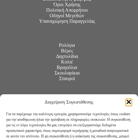
Όροι Χρήσης
Πολιτική Απορρήτου
Οδηγοί Μεγεθών
Υπαναχώρηση Παραγγελίας
Ρολόγια
Βέρες
Δαχτυλίδια
Κολιέ
Βραχιόλια
Σκουλαρίκια
Σταυροί
Διαχείριση Συγκατάθεσης
Για να παρέχουμε την καλύτερη εμπειρία, χρησιμοποιούμε τεχνολογίες όπως cookies
για την αποθήκευση ή/και την πρόσβαση σε πληροφορίες συσκευών. Η συγκατάθεση
για τις εν λόγω τεχνολογίες θα μας επιτρέψει να επεξεργαστούμε δεδομένα
προσωπικού χαρακτήρα, όπως συμπεριφορά περιήγησης ή μοναδικά αναγνωριστικά
σε αυτόν τον ιστότοπο. Η μη συγκατάθεση ή η ανάκληση της συγκατάθεσης, μπορεί