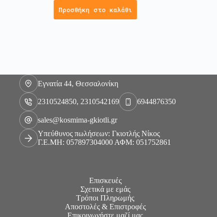
Προσθήκη στο καλάθι
Εγνατία 44, Θεσσαλονίκη
2310524850, 2310542169
6944876350
sales@kosmima-gkiotli.gr
Υπεύθυνος πωλήσεων: Γκιοτλής Νίκος
Γ.Ε.ΜΗ: 057897304000 ΑΦΜ: 051752861
Επισκευές
Σχετικά με εμάς
Τρόποι Πληρωμής
Αποστολές & Επιστροφές
Επικοινωνήστε μαζί μας