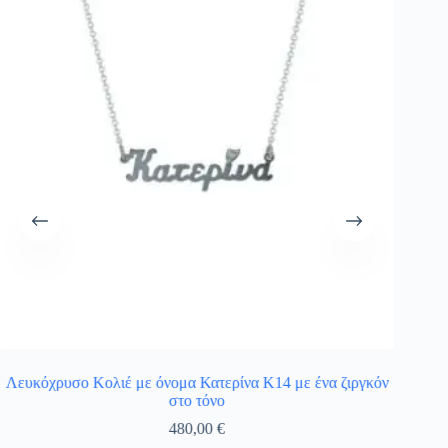
Λευκόχρυσο Κολιέ με όνομα Κατερίνα Κ14 με ένα ζιργκόν
Χρ
στο τόνο
480,00
€