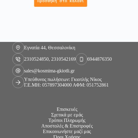
Προσθήκη στο καλάθι
Εγνατία 44, Θεσσαλονίκη
2310524850, 2310542169
6944876350
sales@kosmima-gkiotli.gr
Υπεύθυνος πωλήσεων: Γκιοτλής Νίκος
Γ.Ε.ΜΗ: 057897304000 ΑΦΜ: 051752861
Επισκευές
Σχετικά με εμάς
Τρόποι Πληρωμής
Αποστολές & Επιστροφές
Επικοινωνήστε μαζί μας
Όροι Χρήσης