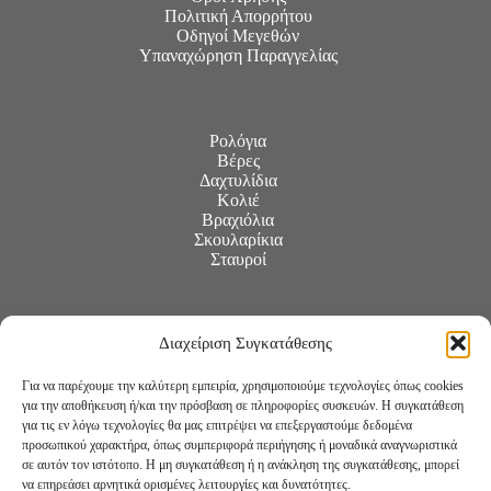
Πολιτική Απορρήτου
Οδηγοί Μεγεθών
Υπαναχώρηση Παραγγελίας
Ρολόγια
Βέρες
Δαχτυλίδια
Κολιέ
Βραχιόλια
Σκουλαρίκια
Σταυροί
Διαχείριση Συγκατάθεσης
Για να παρέχουμε την καλύτερη εμπειρία, χρησιμοποιούμε τεχνολογίες όπως cookies
για την αποθήκευση ή/και την πρόσβαση σε πληροφορίες συσκευών. Η συγκατάθεση
για τις εν λόγω τεχνολογίες θα μας επιτρέψει να επεξεργαστούμε δεδομένα
προσωπικού χαρακτήρα, όπως συμπεριφορά περιήγησης ή μοναδικά αναγνωριστικά
σε αυτόν τον ιστότοπο. Η μη συγκατάθεση ή η ανάκληση της συγκατάθεσης, μπορεί
να επηρεάσει αρνητικά ορισμένες λειτουργίες και δυνατότητες.