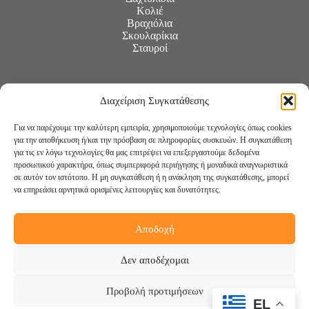
Κολιέ
Βραχιόλια
Σκουλαρίκια
Σταυροί
Διαχείριση Συγκατάθεσης
Για να παρέχουμε την καλύτερη εμπειρία, χρησιμοποιούμε τεχνολογίες όπως cookies
για την αποθήκευση ή/και την πρόσβαση σε πληροφορίες συσκευών. Η συγκατάθεση
για τις εν λόγω τεχνολογίες θα μας επιτρέψει να επεξεργαστούμε δεδομένα
προσωπικού χαρακτήρα, όπως συμπεριφορά περιήγησης ή μοναδικά αναγνωριστικά
σε αυτόν τον ιστότοπο. Η μη συγκατάθεση ή η ανάκληση της συγκατάθεσης, μπορεί
να επηρεάσει αρνητικά ορισμένες λειτουργίες και δυνατότητες.
Αποδοχή
Ακολουθήστε μας:
Δεν αποδέχομαι
Προβολή προτιμήσεων
EL