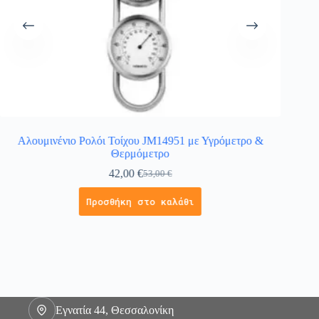
Αλουμινένιο Ρολόι Τοίχου JM14951 με Υγρόμετρο &
Αλουμ
Θερμόμετρο
42,00
€
53,00
€
Προσθήκη στο καλάθι
Εγνατία 44, Θεσσαλονίκη