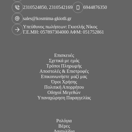
2310524850, 2310542169
6944876350
sales@kosmima-gkiotli.gr
Υπεύθυνος πωλήσεων: Γκιοτλής Νίκος
Γ.Ε.ΜΗ: 057897304000 ΑΦΜ: 051752861
Επισκευές
Σχετικά με εμάς
Τρόποι Πληρωμής
Αποστολές & Επιστροφές
Επικοινωνήστε μαζί μας
Όροι Χρήσης
Πολιτική Απορρήτου
Οδηγοί Μεγεθών
Υπαναχώρηση Παραγγελίας
Ρολόγια
Βέρες
Δαχτυλίδια