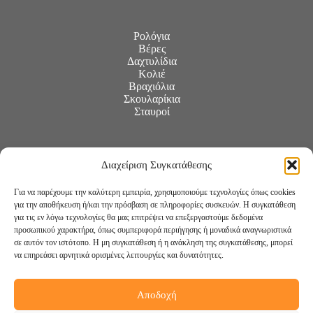
Ρολόγια
Βέρες
Δαχτυλίδια
Κολιέ
Βραχιόλια
Σκουλαρίκια
Σταυροί
Διαχείριση Συγκατάθεσης
Για να παρέχουμε την καλύτερη εμπειρία, χρησιμοποιούμε τεχνολογίες όπως cookies
για την αποθήκευση ή/και την πρόσβαση σε πληροφορίες συσκευών. Η συγκατάθεση
για τις εν λόγω τεχνολογίες θα μας επιτρέψει να επεξεργαστούμε δεδομένα
προσωπικού χαρακτήρα, όπως συμπεριφορά περιήγησης ή μοναδικά αναγνωριστικά
σε αυτόν τον ιστότοπο. Η μη συγκατάθεση ή η ανάκληση της συγκατάθεσης, μπορεί
να επηρεάσει αρνητικά ορισμένες λειτουργίες και δυνατότητες.
Αποδοχή