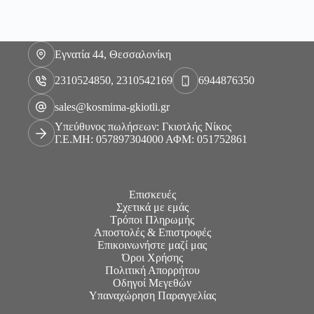
Εγνατία 44, Θεσσαλονίκη
2310524850, 2310542169
6944876350
sales@kosmima-gkiotli.gr
Υπεύθυνος πωλήσεων: Γκιοτλής Νίκος
Γ.Ε.ΜΗ: 057897304000 ΑΦΜ: 051752861
Επισκευές
Σχετικά με εμάς
Τρόποι Πληρωμής
Αποστολές & Επιστροφές
Επικοινωνήστε μαζί μας
Όροι Χρήσης
Πολιτική Απορρήτου
Οδηγοί Μεγεθών
Υπαναχώρηση Παραγγελίας