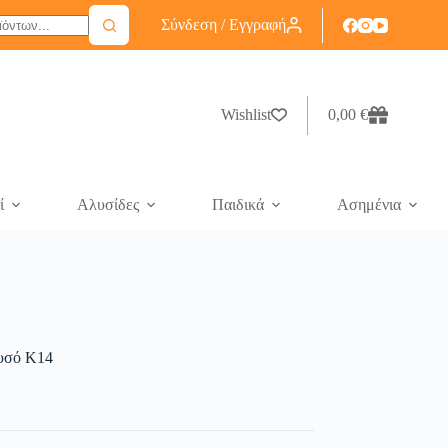
Σύνδεση / Εγγραφή
Wishlist
0,00
€
ί
Αλυσίδες
Παιδικά
Ασημένια
ρυσό Κ14