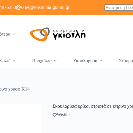
4876350
sales@kosmima-gkiotli.gr
ότερα
Κολιέ
Βραχιόλια
Σκουλαρίκια
Σταυρο
τρινο χρυσό Κ14
Σκουλαρίκια κρίκοι στριφτά σε κίτρινο χ
Wishlist