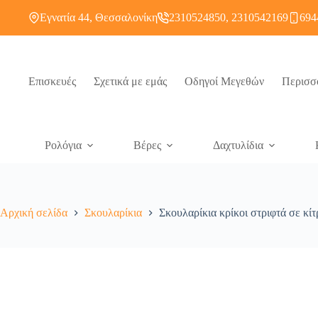
Εγνατία 44, Θεσσαλονίκη
2310524850, 2310542169
694
Επισκευές
Σχετικά με εμάς
Οδηγοί Μεγεθών
Περισσ
Ρολόγια
Βέρες
Δαχτυλίδια
Αρχική σελίδα
Σκουλαρίκια
Σκουλαρίκια κρίκοι στριφτά σε κί