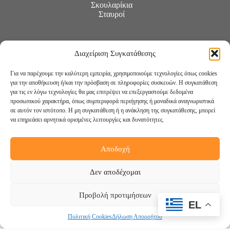
Σκουλαρίκια
Σταυροί
Διαχείριση Συγκατάθεσης
Για να παρέχουμε την καλύτερη εμπειρία, χρησιμοποιούμε τεχνολογίες όπως cookies
για την αποθήκευση ή/και την πρόσβαση σε πληροφορίες συσκευών. Η συγκατάθεση
για τις εν λόγω τεχνολογίες θα μας επιτρέψει να επεξεργαστούμε δεδομένα
προσωπικού χαρακτήρα, όπως συμπεριφορά περιήγησης ή μοναδικά αναγνωριστικά
σε αυτόν τον ιστότοπο. Η μη συγκατάθεση ή η ανάκληση της συγκατάθεσης, μπορεί
να επηρεάσει αρνητικά ορισμένες λειτουργίες και δυνατότητες.
Αποδοχή
Ακολουθήστε μας:
Δεν αποδέχομαι
Προβολή προτιμήσεων
EL
Πολιτική Cookies
Δήλωση Απορρήτου
Copyright © 2026 -
DigiCreations.gr