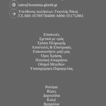
sales@kosmima-gkiotli.gr
Υπεύθυνος πωλήσεων: Γκιοτλής Νίκος
Γ.Ε.ΜΗ: 057897304000 ΑΦΜ: 051752861
Επισκευές
Σχετικά με εμάς
Τρόποι Πληρωμής
Αποστολές & Επιστροφές
Επικοινωνήστε μαζί μας
Όροι Χρήσης
Πολιτική Απορρήτου
Οδηγοί Μεγεθών
Υπαναχώρηση Παραγγελίας
Ρολόγια
Βέρες
Δαχτυλίδια
Κολιέ
Βραχιόλια