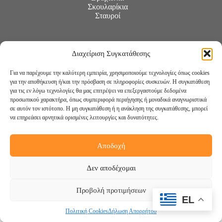
Σκουλαρίκια
Σταυροί
Διαχείριση Συγκατάθεσης
Για να παρέχουμε την καλύτερη εμπειρία, χρησιμοποιούμε τεχνολογίες όπως cookies
για την αποθήκευση ή/και την πρόσβαση σε πληροφορίες συσκευών. Η συγκατάθεση
για τις εν λόγω τεχνολογίες θα μας επιτρέψει να επεξεργαστούμε δεδομένα
προσωπικού χαρακτήρα, όπως συμπεριφορά περιήγησης ή μοναδικά αναγνωριστικά
σε αυτόν τον ιστότοπο. Η μη συγκατάθεση ή η ανάκληση της συγκατάθεσης, μπορεί
να επηρεάσει αρνητικά ορισμένες λειτουργίες και δυνατότητες.
Αποδοχή
Ακολουθήστε μας:
Δεν αποδέχομαι
Προβολή προτιμήσεων
EL
Πολιτική Cookies
Δήλωση Απορρήτου
Copyright © 2026 -
DigiCreations.gr