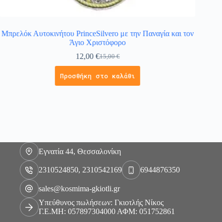
Μπρελόκ Αυτοκινήτου PrinceSilvero με την Παναγία και τον
Γούρ
Άγιο Χριστόφορο
12,00
€
15,00
€
Προσθήκη στο καλάθι
Εγνατία 44, Θεσσαλονίκη
2310524850, 2310542169
6944876350
sales@kosmima-gkiotli.gr
Υπεύθυνος πωλήσεων: Γκιοτλής Νίκος
Γ.Ε.ΜΗ: 057897304000 ΑΦΜ: 051752861