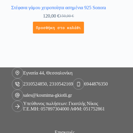
Στέφανα γάμου χειροποίητα ασημένια 925 Sonora
Μπρελόκ
120,00
€
150,00
€
Προσθήκη στο καλάθι
Εγνατία 44, Θεσσαλονίκη
2310524850, 2310542169
6944876350
sales@kosmima-gkiotli.gr
Υπεύθυνος πωλήσεων: Γκιοτλής Νίκος
Γ.Ε.ΜΗ: 057897304000 ΑΦΜ: 051752861
Επισκευές