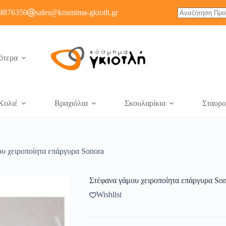
4876350
sales@kosmima-gkiotli.gr
ότερα
Κολιέ
Βραχιόλια
Σκουλαρίκια
Σταυρο
υ χειροποίητα επάργυρα Sonora
Στέφανα γάμου χειροποίητα επάργυρα So
Wishlist