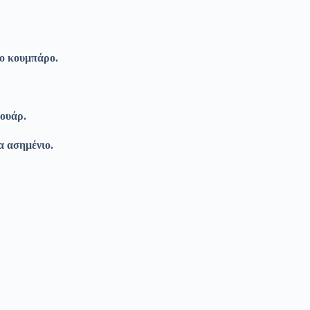
το κουμπάρο.
βουάρ.
α ασημένιο.