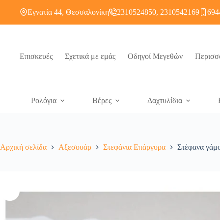
Εγνατία 44, Θεσσαλονίκη
2310524850, 2310542169
694
Επισκευές
Σχετικά με εμάς
Οδηγοί Μεγεθών
Περισσ
Ρολόγια
Βέρες
Δαχτυλίδια
Αρχική σελίδα
Αξεσουάρ
Στεφάνια Επάργυρα
Στέφανα γάμο