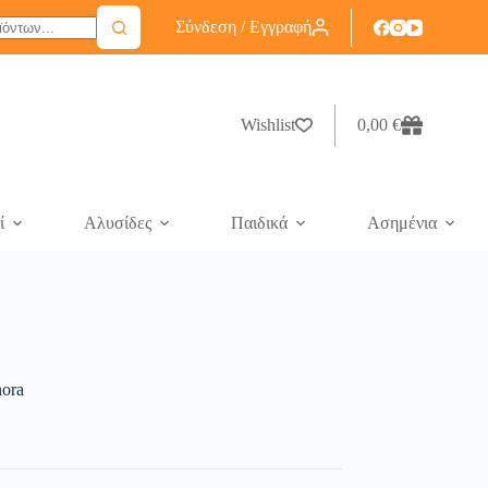
Σύνδεση / Εγγραφή
Wishlist
0,00
€
ί
Αλυσίδες
Παιδικά
Ασημένια
nora