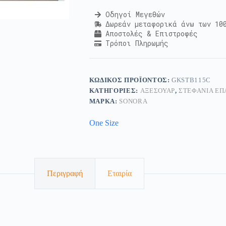
Οδηγοί Μεγεθών
Δωρεάν μεταφορικά άνω των 10
Αποστολές & Επιστροφές
Τρόποι Πληρωμής
ΚΩΔΙΚΌΣ ΠΡΟΪΌΝΤΟΣ:
GKSTB115C
ΚΑΤΗΓΟΡΊΕΣ:
ΑΞΕΣΟΥΆΡ
,
ΣΤΕΦΆΝΙΑ ΕΠ
ΜΆΡΚΑ:
SONORA
One Size
Περιγραφή
Εταιρία