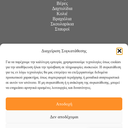
Βέρες
Δαχτυλίδια
Κολιέ
Βραχιόλια
Σκουλαρίκια
Σταυροί
Διαχείριση Συγκατάθεσης
Για να παρέχουμε την καλύτερη εμπειρία, χρησιμοποιούμε τεχνολογίες όπως cookies
για την αποθήκευση ή/και την πρόσβαση σε πληροφορίες συσκευών. Η συγκατάθεση
για τις εν λόγω τεχνολογίες θα μας επιτρέψει να επεξεργαστούμε δεδομένα
προσωπικού χαρακτήρα, όπως συμπεριφορά περιήγησης ή μοναδικά αναγνωριστικά
σε αυτόν τον ιστότοπο. Η μη συγκατάθεση ή η ανάκληση της συγκατάθεσης, μπορεί
να επηρεάσει αρνητικά ορισμένες λειτουργίες και δυνατότητες.
Αποδοχή
Ακολουθήστε μας:
Δεν αποδέχομαι