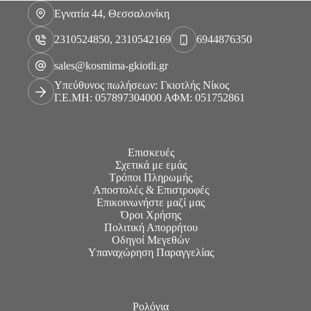
Εγνατία 44, Θεσσαλονίκη
2310524850, 2310542169
6944876350
sales@kosmima-gkiotli.gr
Υπεύθυνος πωλήσεων: Γκιοτλής Νίκος
Γ.Ε.ΜΗ: 057897304000 ΑΦΜ: 051752861
Επισκευές
Σχετικά με εμάς
Τρόποι Πληρωμής
Αποστολές & Επιστροφές
Επικοινωνήστε μαζί μας
Όροι Χρήσης
Πολιτική Απορρήτου
Οδηγοί Μεγεθών
Υπαναχώρηση Παραγγελίας
Ρολόγια