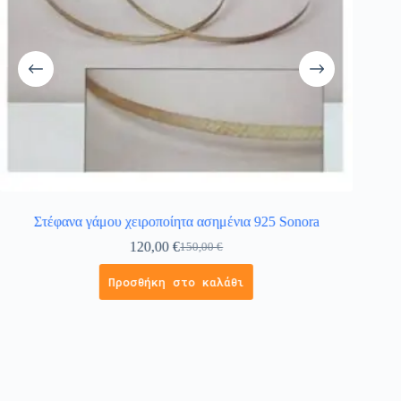
Στέφανα γάμου χειροποίητα ασημένια 925 Sonora
120,00
€
150,00
€
Προσθήκη στο καλάθι