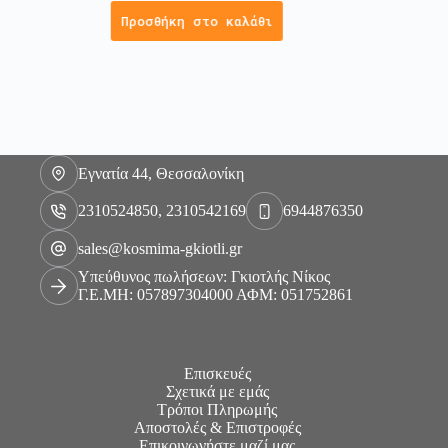
Προσθήκη στο καλάθι
Εγνατία 44, Θεσσαλονίκη
2310524850, 2310542169
6944876350
sales@kosmima-gkiotli.gr
Υπεύθυνος πωλήσεων: Γκιοτλής Νίκος
Γ.Ε.ΜΗ: 057897304000 ΑΦΜ: 051752861
Επισκευές
Σχετικά με εμάς
Τρόποι Πληρωμής
Αποστολές & Επιστροφές
Επικοινωνήστε μαζί μας