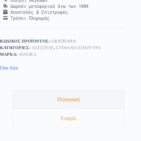
Οδηγοί Μεγεθών
Δωρεάν μεταφορικά άνω των 100€
Αποστολές & Επιστροφές
Τρόποι Πληρωμής
ΚΩΔΙΚΌΣ ΠΡΟΪΌΝΤΟΣ:
GKSTB108A
ΚΑΤΗΓΟΡΊΕΣ:
ΑΞΕΣΟΥΆΡ
,
ΣΤΕΦΆΝΙΑ ΕΠΆΡΓΥΡΑ
ΜΆΡΚΑ:
SONORA
One Size
Περιγραφή
Εταιρία