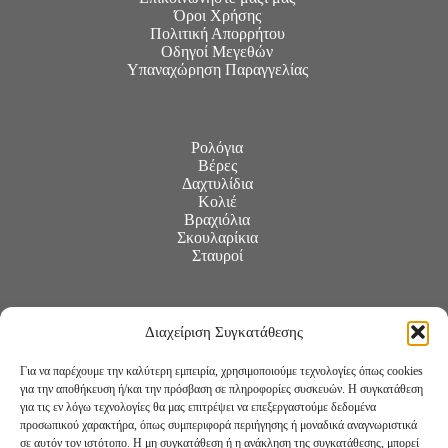
Όροι Χρήσης
Πολιτική Απορρήτου
Οδηγοί Μεγεθών
Υπαναχώρηση Παραγγελίας
Ρολόγια
Βέρες
Δαχτυλίδια
Κολιέ
Βραχιόλια
Σκουλαρίκια
Σταυροί
Διαχείριση Συγκατάθεσης
Για να παρέχουμε την καλύτερη εμπειρία, χρησιμοποιούμε τεχνολογίες όπως cookies
για την αποθήκευση ή/και την πρόσβαση σε πληροφορίες συσκευών. Η συγκατάθεση
για τις εν λόγω τεχνολογίες θα μας επιτρέψει να επεξεργαστούμε δεδομένα
προσωπικού χαρακτήρα, όπως συμπεριφορά περιήγησης ή μοναδικά αναγνωριστικά
σε αυτόν τον ιστότοπο. Η μη συγκατάθεση ή η ανάκληση της συγκατάθεσης, μπορεί