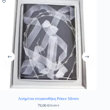
Ασημένια στεφανοθήκη Prince Silvero
79,00
€
99,00
€