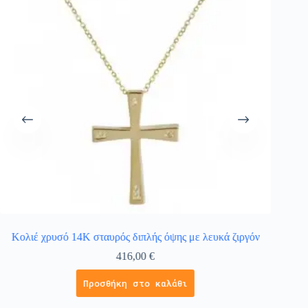
Κολιέ χρυσό 14Κ σταυρός διπλής όψης με λευκά ζιργόν
Σταυρ
416,00
€
Προσθήκη στο καλάθι