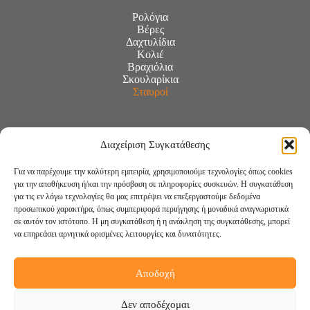
Ρολόγια
Βέρες
Δαχτυλίδια
Κολιέ
Βραχιόλια
Σκουλαρίκια
Σταυροί
Διαχείριση Συγκατάθεσης
Για να παρέχουμε την καλύτερη εμπειρία, χρησιμοποιούμε τεχνολογίες όπως cookies
για την αποθήκευση ή/και την πρόσβαση σε πληροφορίες συσκευών. Η συγκατάθεση
για τις εν λόγω τεχνολογίες θα μας επιτρέψει να επεξεργαστούμε δεδομένα
προσωπικού χαρακτήρα, όπως συμπεριφορά περιήγησης ή μοναδικά αναγνωριστικά
σε αυτόν τον ιστότοπο. Η μη συγκατάθεση ή η ανάκληση της συγκατάθεσης, μπορεί
να επηρεάσει αρνητικά ορισμένες λειτουργίες και δυνατότητες.
Αποδοχή
Ακολουθήστε μας:
Δεν αποδέχομαι