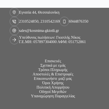
Εγνατία 44, Θεσσαλονίκη
2310524850, 2310542169
6944876350
sales@kosmima-gkiotli.gr
Υπεύθυνος πωλήσεων: Γκιοτλής Νίκος
Γ.Ε.ΜΗ: 057897304000 ΑΦΜ: 051752861
Επισκευές
Σχετικά με εμάς
Τρόποι Πληρωμής
Αποστολές & Επιστροφές
Επικοινωνήστε μαζί μας
Όροι Χρήσης
Πολιτική Απορρήτου
Οδηγοί Μεγεθών
Υπαναχώρηση Παραγγελίας