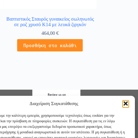
Βαπτιστικός Σταυρός γυναικείος σωληνωτός
Σταυρός γυναικεί
σε ροζ χρυσό K14 με λευκά ζιργκόν
λευκ
464,00
€
4
Προσθήκη στο καλάθι
Προσθήκ
Διαχείριση Συγκατάθεσης
υμε την καλύτερη εμπειρία, χρησιμοποιούμε τεχνολογίες όπως cookies για την
/και την πρόσβαση σε πληροφορίες συσκευών. Η συγκατάθεση για τις εν λόγω
θα μας επιτρέψει να επεξεργαστούμε δεδομένα προσωπικού χαρακτήρα, όπως
εριήγησης ή μοναδικά αναγνωριστικά σε αυτόν τον ιστότοπο. Η μη συγκατάθεση ή η
συγκατάθεσης, μπορεί να επηρεάσει αρνητικά ορισμένες λειτουργίες και δυνατότητες.