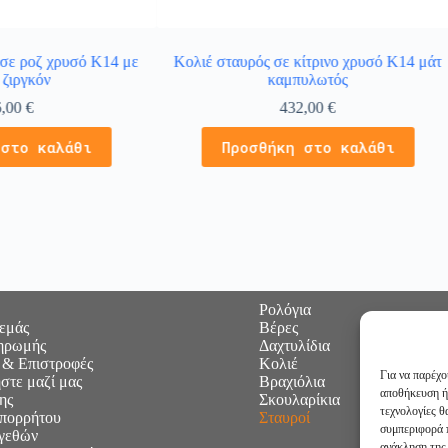
 σε ροζ χρυσό Κ14 με
Κολιέ σταυρός σε κίτρινο χρυσό Κ14 μάτ
 ζιργκόν
καμπυλωτός
6,00
€
432,00
€
 στο καλάθι
Προσθήκη στο καλάθι
Ρολόγια
 εμάς
Βέρες
ηρωμής
Δαχτυλίδια
 & Επιστροφές
Κολιέ
Για να παρέχο
στε μαζί μας
Βραχιόλια
αποθήκευση ή
ης
Σκουλαρίκια
τεχνολογίες 
Απορρήτου
Σταυροί
συμπεριφορά π
γεθών
ανάκληση της 