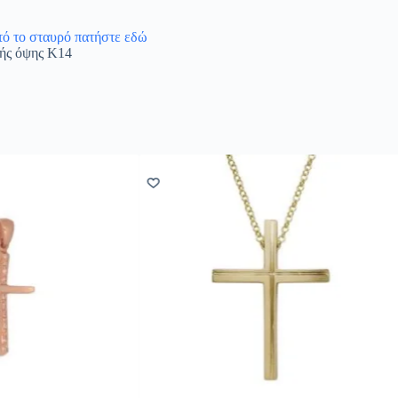
υτό το σταυρό πατήστε εδώ
λής όψης Κ14