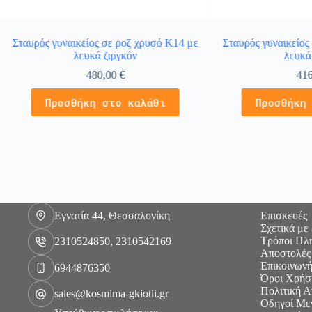
Σταυρός γυναικείος σε ροζ χρυσό Κ14 με
Σταυρός γυναικείος
λευκά ζιργκόν
λευκά
480,00
€
41
Προσθήκη στο καλάθι
Προσθήκη
Εγνατία 44, Θεσσαλονίκη
Επισκευές
Σχετικά με
Τρόποι Πλ
2310524850, 2310542169
Αποστολές
Επικοινωνή
6944876350
Όροι Χρήσ
Πολιτική 
sales@kosmima-gkiotli.gr
Οδηγοί Με