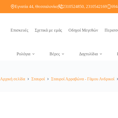
Εγνατία 44, Θεσσαλονίκη
2310524850, 2310542169
694
Επισκευές
Σχετικά με εμάς
Οδηγοί Μεγεθών
Περισσ
Ρολόγια
Βέρες
Δαχτυλίδια
Αρχική σελίδα
Σταυροί
Σταυροί Αρραβώνα - Γάμου Ανδρικοί