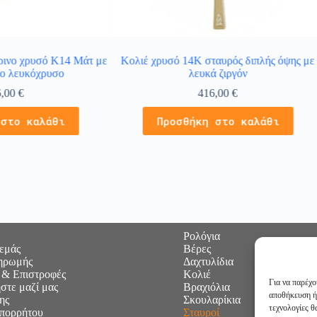
τρινο χρυσό Κ14 Μάτ με
Κολιέ χρυσό 14Κ σταυρός διπλής όψης με
ο λευκόχρυσο
λευκά ζιργόν
6,00
€
416,00
€
 στο καλάθι
Προσθήκη στο καλάθι
Ρολόγια
 εμάς
Βέρες
ηρωμής
Δαχτυλίδια
 & Επιστροφές
Κολιέ
Για να παρέχο
στε μαζί μας
Βραχιόλια
αποθήκευση ή
ης
Σκουλαρίκια
τεχνολογίες 
Απορρήτου
Σταυροί