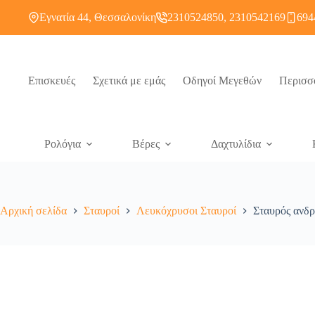
Εγνατία 44, Θεσσαλονίκη
2310524850, 2310542169
694
Επισκευές
Σχετικά με εμάς
Οδηγοί Μεγεθών
Περισσ
Ρολόγια
Βέρες
Δαχτυλίδια
Αρχική σελίδα
Σταυροί
Λευκόχρυσοι Σταυροί
Σταυρός ανδρ