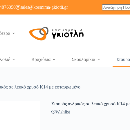
4876350
sales@kosmima-gkiotli.gr
ότερα
Κολιέ
Βραχιόλια
Σκουλαρίκια
Σταυρο
ικός σε λευκό χρυσό Κ14 με εσταυρωμένο
Σταυρός ανδρικός σε λευκό χρυσό Κ14 μ
Wishlist