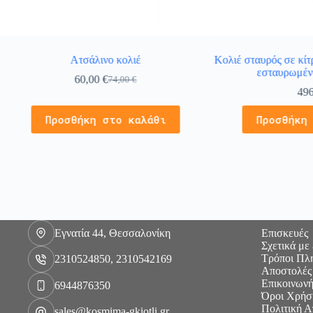
Ατσάλινο κολιέ
Κολιέ σταυρός σε κί
εσταυρωμέν
60,00
€
74,00
€
49
Προσθήκη στο καλάθι
Προσθήκη
Εγνατία 44, Θεσσαλονίκη
Επισκευές
Σχετικά με
Τρόποι Πλ
2310524850, 2310542169
Αποστολές
Επικοινωνή
6944876350
Όροι Χρήσ
Πολιτική 
sales@kosmima-gkiotli.gr