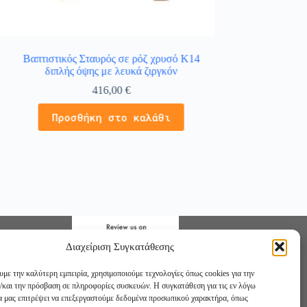
Βαπτιστικός Σταυρός σε ρόζ χρυσό Κ14
Κολιέ σταυρός σε
διπλής όψης με λευκά ζιργκόν
λευ
416,00
€
3
Προσθήκη στο καλάθι
Προσθήκ
Διαχείριση Συγκατάθεσης
υμε την καλύτερη εμπειρία, χρησιμοποιούμε τεχνολογίες όπως cookies για την
/και την πρόσβαση σε πληροφορίες συσκευών. Η συγκατάθεση για τις εν λόγω
θα μας επιτρέψει να επεξεργαστούμε δεδομένα προσωπικού χαρακτήρα, όπως