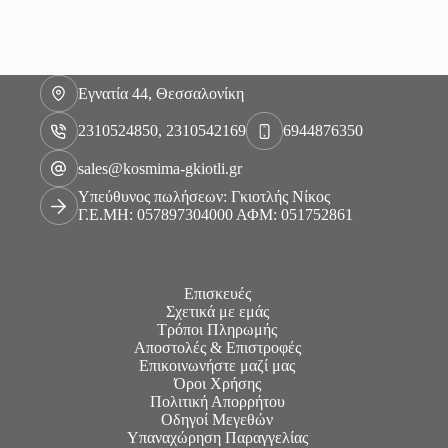
Εγνατία 44, Θεσσαλονίκη
2310524850, 2310542169
6944876350
sales@kosmima-gkiotli.gr
Υπεύθυνος πωλήσεων: Γκιοτλής Νίκος
Γ.Ε.ΜΗ: 057897304000 ΑΦΜ: 051752861
Επισκευές
Σχετικά με εμάς
Τρόποι Πληρωμής
Αποστολές & Επιστροφές
Επικοινωνήστε μαζί μας
Όροι Χρήσης
Πολιτική Απορρήτου
Οδηγοί Μεγεθών
Υπαναχώρηση Παραγγελίας