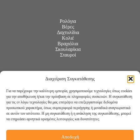
Ρολόγια
Βέρες
Δαχτυλίδια
Κολιέ
Βραχιόλια
Σκουλαρίκια
Σταυροί
Διαχείριση Συγκατάθεσης
Για να παρέχουμε την καλύτερη εμπειρία, χρησιμοποιούμε τεχνολογίες όπως cookies
για την αποθήκευση ή/και την πρόσβαση σε πληροφορίες συσκευών. Η συγκατάθεση
για τις εν λόγω τεχνολογίες θα μας επιτρέψει να επεξεργαστούμε δεδομένα
προσωπικού χαρακτήρα, όπως συμπεριφορά περιήγησης ή μοναδικά αναγνωριστικά
σε αυτόν τον ιστότοπο. Η μη συγκατάθεση ή η ανάκληση της συγκατάθεσης, μπορεί
να επηρεάσει αρνητικά ορισμένες λειτουργίες και δυνατότητες.
Αποδοχή