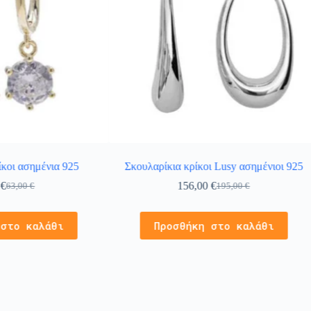
ίκοι ασημένια 925
Σκουλαρίκια κρίκοι Lusy ασημένιοι 925
0
€
156,00
€
63,00
€
195,00
€
 στο καλάθι
Προσθήκη στο καλάθι