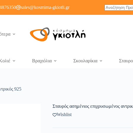
4876350
sales@kosmima-gkiotli.gr
ότερα
Κολιέ
Βραχιόλια
Σκουλαρίκια
Σταυρο
ντρικός 925
Σταυρός ασημένιος επιχρυσωμένος αντρικ
Wishlist