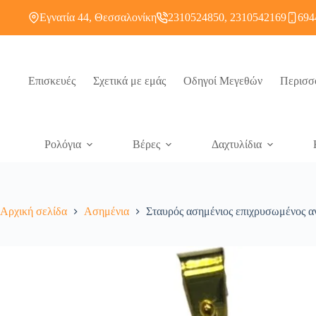
Εγνατία 44, Θεσσαλονίκη
2310524850, 2310542169
694
Επισκευές
Σχετικά με εμάς
Οδηγοί Μεγεθών
Περισσ
Ρολόγια
Βέρες
Δαχτυλίδια
Αρχική σελίδα
Ασημένια
Σταυρός ασημένιος επιχρυσωμένος α