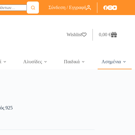
Σύνδεση / Εγγραφή
Wishlist
0,00
€
ί
Αλυσίδες
Παιδικά
Ασημένια
ός 925