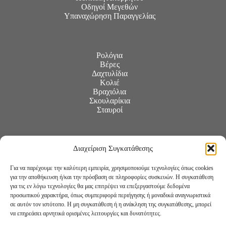
Οδηγοί Μεγεθών
Υπαναχώρηση Παραγγελίας
Ρολόγια
Βέρες
Δαχτυλίδια
Κολιέ
Βραχιόλια
Σκουλαρίκια
Σταυροί
Διαχείριση Συγκατάθεσης
Για να παρέχουμε την καλύτερη εμπειρία, χρησιμοποιούμε τεχνολογίες όπως cookies
για την αποθήκευση ή/και την πρόσβαση σε πληροφορίες συσκευών. Η συγκατάθεση
για τις εν λόγω τεχνολογίες θα μας επιτρέψει να επεξεργαστούμε δεδομένα
προσωπικού χαρακτήρα, όπως συμπεριφορά περιήγησης ή μοναδικά αναγνωριστικά
σε αυτόν τον ιστότοπο. Η μη συγκατάθεση ή η ανάκληση της συγκατάθεσης, μπορεί
να επηρεάσει αρνητικά ορισμένες λειτουργίες και δυνατότητες.