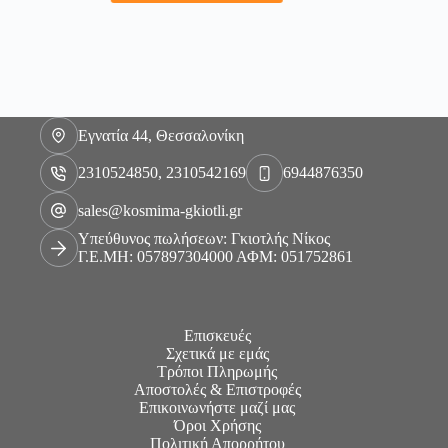
Εγνατία 44, Θεσσαλονίκη
2310524850, 2310542169
6944876350
sales@kosmima-gkiotli.gr
Υπεύθυνος πωλήσεων: Γκιοτλής Νίκος
Γ.Ε.ΜΗ: 057897304000 ΑΦΜ: 051752861
Επισκευές
Σχετικά με εμάς
Τρόποι Πληρωμής
Αποστολές & Επιστροφές
Επικοινωνήστε μαζί μας
Όροι Χρήσης
Πολιτική Απορρήτου