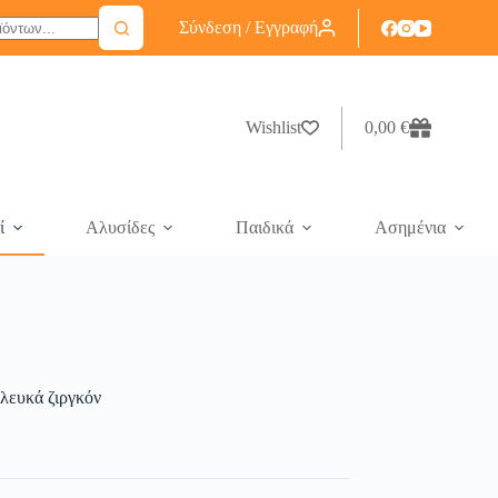
Σύνδεση / Εγγραφή
Wishlist
0,00
€
ί
Αλυσίδες
Παιδικά
Ασημένια
 λευκά ζιργκόν