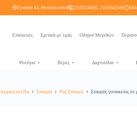
Εγνατία 44, Θεσσαλονίκη
2310524850, 2310542169
694
Επισκευές
Σχετικά με εμάς
Οδηγοί Μεγεθών
Περισσ
Ρολόγια
Βέρες
Δαχτυλίδια
Αρχική σελίδα
Σταυροί
Ροζ Σταυροί
Σταυρός γυναικείος σε