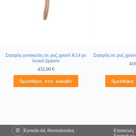
Σταυρός γυναικείος σε ροζ χρυσό Κ14 με
Σταυρός σε ροζ χρυσ
λευκά ζιργκόν
41
432,00
€
Προσθήκη στο καλάθι
Προσθήκη
Εγνατία 44, Θεσσαλονίκη
Επισκευές
Σχετικά με