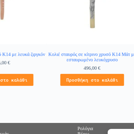
ό Κ14 με λευκά ζιργκόν
Κολιέ σταυρός σε κίτρινο χρυσό Κ14 Μάτ μ
εσταυρωμένο λευκόχρυσο
6,00
€
496,00
€
 στο καλάθι
Προσθήκη στο καλάθι
Ρολόγια
 εμάς
Βέρες