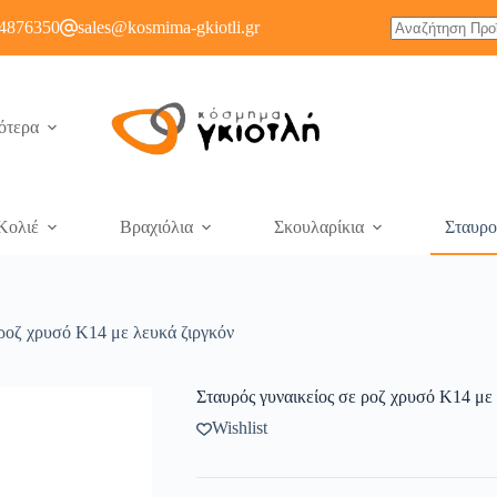
4876350
sales@kosmima-gkiotli.gr
ότερα
Κολιέ
Βραχιόλια
Σκουλαρίκια
Σταυρο
 ροζ χρυσό Κ14 με λευκά ζιργκόν
Σταυρός γυναικείος σε ροζ χρυσό Κ14 με
Wishlist