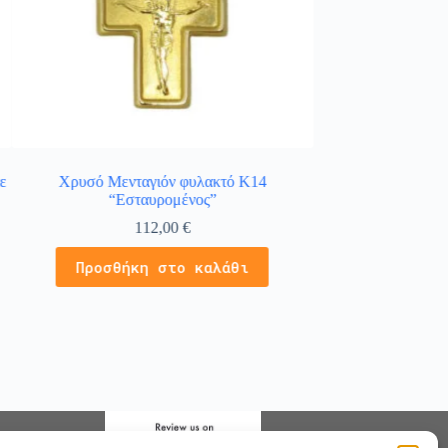
ε
Χρυσό Μενταγιόν φυλακτό Κ14
Κολιέ χρυσό 14Κ στ
“Εσταυρομένος”
λευ
112,00
€
4
Προσθήκη στο καλάθι
Προσθήκ