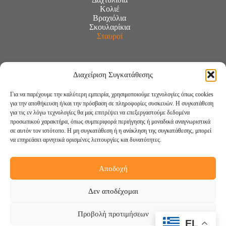
Κολιέ
Βραχιόλια
Σκουλαρίκια
Σταυροί
Διαχείριση Συγκατάθεσης
Για να παρέχουμε την καλύτερη εμπειρία, χρησιμοποιούμε τεχνολογίες όπως cookies
για την αποθήκευση ή/και την πρόσβαση σε πληροφορίες συσκευών. Η συγκατάθεση
για τις εν λόγω τεχνολογίες θα μας επιτρέψει να επεξεργαστούμε δεδομένα
προσωπικού χαρακτήρα, όπως συμπεριφορά περιήγησης ή μοναδικά αναγνωριστικά
σε αυτόν τον ιστότοπο. Η μη συγκατάθεση ή η ανάκληση της συγκατάθεσης, μπορεί
να επηρεάσει αρνητικά ορισμένες λειτουργίες και δυνατότητες.
Αποδοχή
Ακολουθήστε μας:
Δεν αποδέχομαι
Προβολή προτιμήσεων
EL