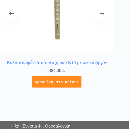
Κολιέ σταυρός σε κίτρινο χρυσό Κ14 με λευκά ζιργόν
Κολι
384,00
€
Προσθήκη στο καλάθι
Εγνατία 44, Θεσσαλονίκη