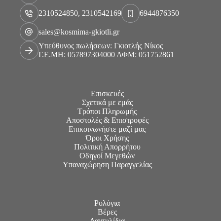
2310524850, 2310542169
6944876350
sales@kosmima-gkiotli.gr
Υπεύθυνος πωλήσεων: Γκιοτλής Νίκος
Γ.Ε.ΜΗ: 057897304000 ΑΦΜ: 051752861
Επισκευές
Σχετικά με εμάς
Τρόποι Πληρωμής
Αποστολές & Επιστροφές
Επικοινωνήστε μαζί μας
Όροι Χρήσης
Πολιτική Απορρήτου
Οδηγοί Μεγεθών
Υπαναχώρηση Παραγγελίας
Ρολόγια
Βέρες
Δαχτυλίδια